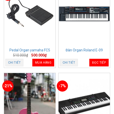
Pedal Organ yamaha FC5
Đàn Organ Roland E-09
510.000
₫
500.000
₫
CHI TIẾT
MUA HÀNG
CHI TIẾT
ĐỌC TIẾP
-21%
-7%