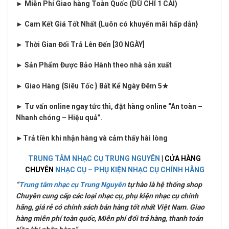
► Miễn Phí Giao hàng Toàn Quốc (DÙ CHỈ 1 CÁI)
► Cam Kết Giá Tốt Nhất {Luôn có khuyến mãi hấp dẫn}
► Thời Gian Đổi Trả Lên Đến [30 NGÀY]
► Sản Phẩm Được Bảo Hành theo nhà sản xuất
► Giao Hàng {Siêu Tốc } Bất Kể Ngày Đêm 5★
► Tư vấn online ngay tức thì, đặt hàng online “An toàn –
Nhanh chóng – Hiệu quả”.
►
Trả tiền khi nhận hàng và cảm thấy hài lòng
TRUNG TÂM NHẠC CỤ TRUNG NGUYÊN
| CỬA HÀNG
CHUYÊN
NHẠC CỤ – PHỤ KIỆN NHẠC CỤ CHÍNH HÃNG
“
Trung tâm nhạc cụ Trung Nguyên
tự hào là hệ thống shop
Chuyên cung cấp các loại nhạc cụ, phụ kiện nhạc cụ chính
hãng, giá rẻ có chính sách bán hàng tốt nhất Việt Nam. Giao
hàng miễn phí toàn quốc, Miễn phí đổi trả hàng, thanh toán