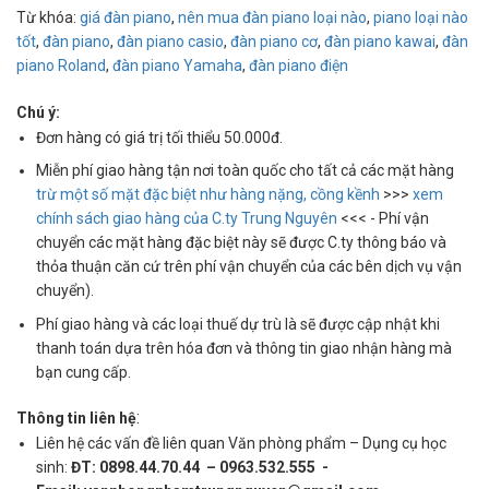
Từ khóa:
giá đàn piano
,
nên mua đàn piano loại nào
,
piano loại nào
tốt
,
đàn piano
,
đàn piano casio
,
đàn piano cơ
,
đàn piano kawai
,
đàn
piano Roland
,
đàn piano Yamaha
,
đàn piano điện
Chú ý:
Đơn hàng có giá trị tối thiểu 50.000đ.
Miễn phí giao hàng tận nơi toàn quốc cho tất cả các mặt hàng
trừ một số mặt đặc biệt như hàng nặng, cồng kềnh
>>>
xem
chính sách giao hàng của C.ty Trung Nguyên
<<< - Phí vận
chuyển các mặt hàng đặc biệt này sẽ được C.ty thông báo và
thỏa thuận căn cứ trên phí vận chuyển của các bên dịch vụ vận
chuyển).
Phí giao hàng và các loại thuế dự trù là sẽ được cập nhật khi
thanh toán dựa trên hóa đơn và thông tin giao nhận hàng mà
bạn cung cấp.
:
Thông tin liên hệ
Liên hệ các vấn đề liên quan Văn phòng phẩm – Dụng cụ học
sinh:
ĐT: 0898.44.70.44 – 0963.532.555 -