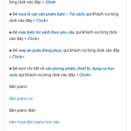
lòng click vào đây <
Click
>
♣ Để
mua lẻ các sản phẩm balo – Túi xách
, quí khách vui lòng
click vào đây <
Click
>
♣ Để
may balo túi xách theo yêu cầu
, quí khách vui lòng click
vào đây <
Click
>
♣ Để
may áo quần đồng phục
, quí khách vui lòng click vào đây
<
Click
>
♣ Để xem chi tiết về
văn phòng phẩm, thiết bị, dụng cụ học
sinh
, quí khách vui lòng click vào đây <
Click
>
đàn piano
đàn piano cơ
đàn piano điện
nên mua đàn piano loại nào