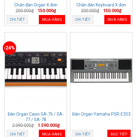
Chân đàn Organ X đơn
Chân đàn Keyboard X đơn
200.000
₫
150.000
₫
200.000
₫
150.000
₫
CHI TIẾT
MUA HÀNG
CHI TIẾT
MUA HÀNG
-24%
Đàn Organ Casio SA-76 / SA-
Đàn Organ Yamaha PSR-E353
77 / SA-78
2.090.000
₫
1.590.000
₫
CHI TIẾT
MUA HÀNG
CHI TIẾT
ĐỌC TIẾP