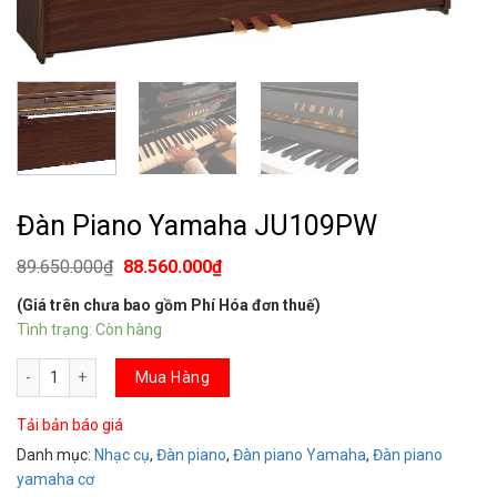
Đàn Piano Yamaha JU109PW
89.650.000
₫
88.560.000
₫
(Giá trên chưa bao gồm Phí Hóa đơn thuế)
Tình trạng: Còn hàng
Đàn Piano Yamaha JU109PW số lượng
Mua Hàng
Tải bản báo giá
Danh mục:
Nhạc cụ
,
Đàn piano
,
Đàn piano Yamaha
,
Đàn piano
yamaha cơ