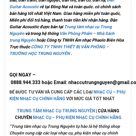
Guitar Acoustic
rẻ tại Đồng Nai và toàn quốc.
có chính sách
bán hàng tốt nhất Việt Nam. Giao hàng miễn phí toàn quốc,
Miễn phí đổi trả hàng, thanh toán tiền khi nhận hàng
. Đàn
Guitar Acoustic được bán tại
Trung tâm nhạc cụ Trung
Nguyên
và trong hệ thống
Văn Phòng Phẩm – Nhà Sách
trung Nguyên
hoặc Công ty TNHH Âm nhạc Phaolo Biên Hòa
Trực thuộc
CÔNG TY TNHH THIẾT BỊ VĂN PHÒNG –
TRƯỜNG HỌC TRUNG NGUYÊN
.
GỌI NGAY –
0
888.944.333 hoặc Email: nhaccutrungnguyen@gmail
ĐỂ ĐƯỢC TƯ VẤN VÀ CUNG CẤP CÁC LOẠI
NHẠC CỤ – PHỤ
KIỆN NHẠC CỤ CHÍNH HÃNG
VỚI MỨC GIÁ TỐT NHẤT
TRUNG TÂM NHẠC CỤ TRUNG NGUYÊN
| CỬA HÀNG
CHUYÊN
NHẠC CỤ – PHỤ KIỆN NHẠC CỤ CHÍNH HÃNG
“Trung tâm nhạc cụ Trung Nguyên tự hào là hệ thống shop
Chuyên cung cấp các loại nhạc cụ, phụ kiện nhạc cụ chính