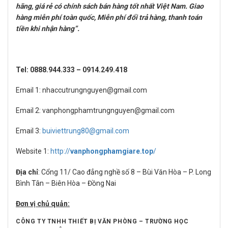
hãng, giá rẻ có chính sách bán hàng tốt nhất Việt Nam. Giao
hàng miễn phí toàn quốc, Miễn phí đổi trả hàng, thanh toán
tiền khi nhận hàng”.
Tel: 0888.944.333 – 0914.249.418
Email 1: nhaccutrungnguyen@gmail.com
Email 2: vanphongphamtrungnguyen@gmail.com
Email 3:
buiviettrung80@gmail.com
Website 1:
http://
vanphongphamgiare.top
/
Địa chỉ
: Cổng 11/ Cao đẳng nghề số 8 – Bùi Văn Hòa – P. Long
Bình Tân – Biên Hòa – Đồng Nai
Đơn vị chủ quản:
CÔNG TY TNHH THIẾT BỊ VĂN PHÒNG – TRƯỜNG HỌC