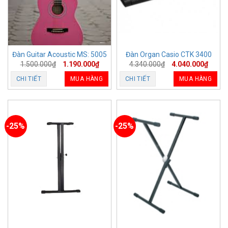
Đàn Guitar Acoustic MS: 5005
Đàn Organ Casio CTK 3400
1.500.000
₫
1.190.000
₫
4.340.000
₫
4.040.000
₫
CHI TIẾT
MUA HÀNG
CHI TIẾT
MUA HÀNG
-25%
-25%