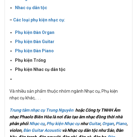
Nhac cụ dân tộc
–
Các loại phụ kiện nhạc cụ:
Phụ kiện Đàn Organ
Phụ kiện Đàn Guitar
Phụ kiện Đàn Piano
Phụ kiện Trống
Phụ kiện Nhac cụ dân tộc
Và nhiều sản phẩm thuộc nhóm ngành Nhạc cụ, Phụ kiện
nhạc cụ khác, . . .
Trung tâm nhạc cụ Trung Nguyên
hoặc Công ty TNHH Âm
nhạc Phaolo Biên Hòa là nơi đào tạo âm nhạc đồng thời nhà
phân phối
Nhạc cụ
,
Phụ kiện Nhạc cụ
như
Guitar
,
Organ
,
Piano
,
violon,
Đàn Guitar Acoustic
và Nhạc cụ dân tộc như Sáo, Đàn
bầu, đàn tranh, đàn nguyệt, đàn nhị, đàn cò, đàn hạ,
Đàn