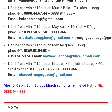
Email: vanphongphamtrungnguyen@gmail.com
Liên hệ các vấn đề liên quan Mua lẻ Balo – Túi xách – Đồng
phục:
ĐT: 0898.44.67.44 – 0888.944.333–
Email: balodep.shop@gmail.com
Liên hệ các vấn đề liên quan May Balo – Túi xách – Đồng
phục:
ĐT: 0393.50.51.50 – 0888.944.333–
Email:
maybalodongphuc@gmail.com
-
trungnguyenbags@gm
Liên hệ các vấn đề liên quan May Áo quần – Đồng
phục:
ĐT: 0369.03.04.03 –
0393.50.51.50 Email:
mayaoquandongphuc@gmail.com
Liên hệ các vấn đề liên quan Nhạc cụ – Phụ kiện nhạc cụ – Đào
tạo Âm nhạc:
ĐT: 0971.34.27.34- 0888.944.333 –
Email:
nhaccutrungnguyen@gmail.com
Mọi hỏi đáp thắc mắc quý khách vui lòng liên hệ số
HOTLINE:
0888.944.333
MÔ TẢ