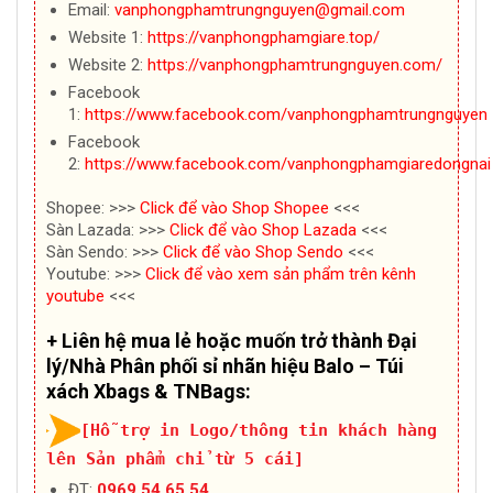
Email:
vanphongphamtrungnguyen@gmail.com
Website 1:
https://vanphongphamgiare.top/
Website 2:
https://vanphongphamtrungnguyen.com/
Facebook
1:
https://www.facebook.com/vanphongphamtrungnguyen
Facebook
2:
https://www.facebook.com/vanphongphamgiaredongnai
Shopee: >>>
Click để vào Shop Shopee
<<<
Sàn Lazada: >>>
Click để vào Shop Lazada
<<<
Sàn Sendo: >>>
Click để vào Shop Sendo
<<<
Youtube: >>>
Click để vào xem sản phẩm trên kênh
youtube
<<<
+ Liên hệ mua lẻ hoặc muốn trở thành Đại
lý/Nhà Phân phối sỉ nhãn hiệu Balo – Túi
xách Xbags & TNBags:
[Hỗ trợ in Logo/thông tin khách hàng
lên Sản phẩm chỉ từ 5 cái]
ĐT:
0969.54.65.54