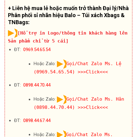
+ Liên hệ mua lẻ hoặc muốn trở thành Đại lý/Nhà
Phân phối sỉ nhãn hiệu Balo – Túi xách Xbags &
TNBags:
[Hỗ trợ in Logo/thông tin khách hàng lên
Sản phẩm chỉ từ 5 cái]
ĐT:
0969.54.65.54
Hoặc Zalo:
Gọi/Chat Zalo Ms. Lệ
(0969.54.65.54)
>>>Click<<<
ĐT:
0898.44.70.44
Hoặc Zalo:
Gọi/Chat Zalo Ms. Hân
(0898.44.70.44)
>>>Click<<<
ĐT:
0898.44.67.44
Hoặc Zalo:
Gọi/Chat Zalo Ms.