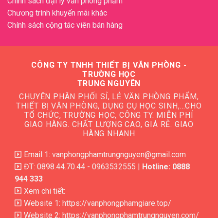
Chính sách đại lý văn phòng phầm
Chương trình khuyến mãi khác
Chính sách cộng tác viên bán hàng
CÔNG TY TNHH THIẾT BỊ VĂN PHÒNG -
TRƯỜNG HỌC
TRUNG NGUYÊN
CHUYÊN PHÂN PHỐI SỈ, LẺ VĂN PHÒNG PHẨM,
THIẾT BỊ VĂN PHÒNG, DỤNG CỤ HỌC SINH,…CHO
TỔ CHỨC, TRƯỜNG HỌC, CÔNG TY. MIỄN PHÍ
GIAO HÀNG. CHẤT LƯỢNG CAO, GIÁ RẺ. GIAO
HÀNG NHANH
Email 1: vanphongphamtrungnguyen@gmail.com
ĐT: 0898.44.70.44 - 0963532555 |
Hotline: 0888
944 333
Xem chi tiết:
Website 1:
https://vanphongphamgiare.top/
Website 2:
https://vanphongphamtrungnguyen.com/