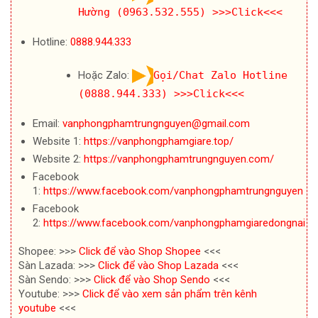
Hường (0963.532.555)
>>>Click<<<
Hotline:
0888.944.333
Hoặc Zalo:
Gọi/Chat Zalo Hotline
(0888.944.333)
>>>Click<<<
Email:
vanphongphamtrungnguyen@gmail.com
Website 1:
https://vanphongphamgiare.top/
Website 2:
https://vanphongphamtrungnguyen.com/
Facebook
1:
https://www.facebook.com/vanphongphamtrungnguyen
Facebook
2:
https://www.facebook.com/vanphongphamgiaredongnai
Shopee: >>>
Click để vào Shop Shopee
<<<
Sàn Lazada: >>>
Click để vào Shop Lazada
<<<
Sàn Sendo: >>>
Click để vào Shop Sendo
<<<
Youtube: >>>
Click để vào xem sản phẩm trên kênh
youtube
<<<