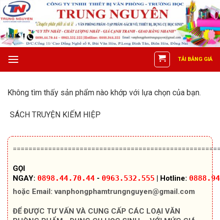
Skip
to
content
TẢI BẢNG GIÁ
Không tìm thấy sản phẩm nào khớp với lựa chọn của bạn.
SÁCH TRUYỆN KIẾM HIỆP
====================================================
GỌI
NGAY:
0898.44.70.44
-
0963.532.555
|
Hotline:
0888.94
hoặc Email:
vanphongphamtrungnguyen@gmail.com
ĐỂ ĐƯỢC TƯ VẤN VÀ CUNG CẤP CÁC LOẠI VĂN