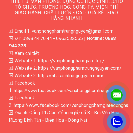
THIẾT BỊ VĂN PHÒNG, DỤNG CỤ HỌC SINH,…CHO
TỔ CHỨC, TRƯỜNG HỌC, CÔNG TY. MIỄN PHÍ
GIAO HÀNG. CHẤT LƯỢNG CAO, GIÁ RẺ. GIAO
HÀNG NHANH
Email 1: vanphongphamtrungnguyen@gmail.com
ĐT: 0898.44.70.44 - 0963532555 |
Hotline: 0888
944 333
Xem chi tiết:
Website 1:
https://vanphongphamgiare.top/
Website 2:
https://vanphongphamtrungnguyen.com/
Website 3:
https://nhasachtrungnguyen.com/
Facebook
1:
https://www.facebook.com/vanphongphamtrungnguyen
Facebook
2:
https://www.facebook.com/vanphongphamgiaredongnai
Địa chỉ:Cổng 11/Cao đẳng nghề số 8 - Bùi Văn Hòa -
P.Long Bình Tân - Biên Hòa - Đồng Nai
.