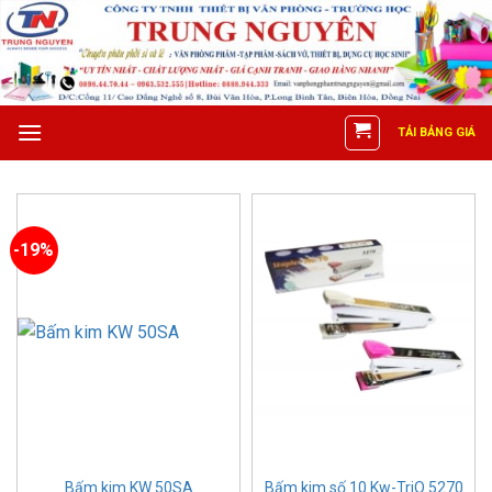
Skip
to
content
TẢI BẢNG GIÁ
-19%
Bấm kim KW 50SA
Bấm kim số 10 Kw-TriO 5270