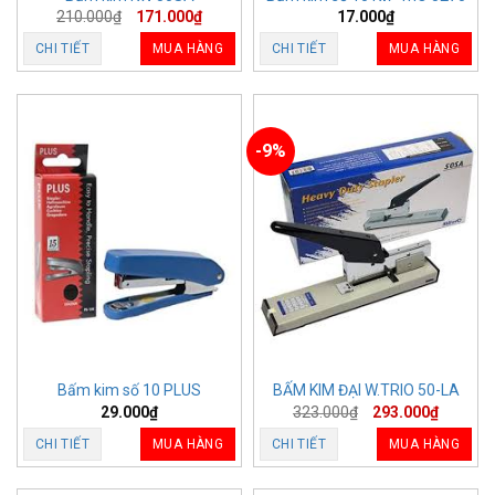
210.000
₫
171.000
₫
17.000
₫
CHI TIẾT
MUA HÀNG
CHI TIẾT
MUA HÀNG
-9%
Bấm kim số 10 PLUS
BẤM KIM ĐẠI W.TRIO 50-LA
29.000
₫
323.000
₫
293.000
₫
CHI TIẾT
MUA HÀNG
CHI TIẾT
MUA HÀNG