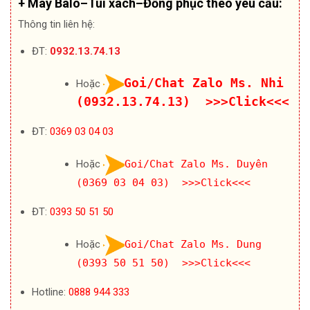
+ May Balo–Túi xách–Đồng phục theo yêu cầu:
Thông tin liên hệ:
ĐT:
0932.13.74.13
Goi/Chat Zalo Ms. Nhi
Hoặc
(0932.13.74.13) >>>Click<<<
ĐT:
0369 03 04 03
Hoặc
Goi/Chat Zalo Ms. Duyên
(0369 03 04 03) >>>Click<<<
ĐT:
0393 50 51 50
Hoặc
Goi/Chat Zalo Ms. Dung
(0393 50 51 50) >>>Click<<<
Hotline:
0888 944 333