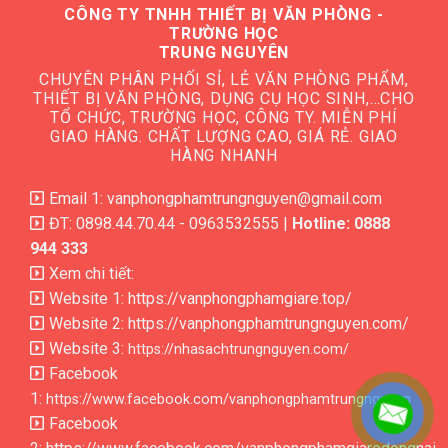
CÔNG TY TNHH THIẾT BỊ VĂN PHÒNG -
TRƯỜNG HỌC
TRUNG NGUYÊN
CHUYÊN PHÂN PHỐI SỈ, LẺ VĂN PHÒNG PHẨM,
THIẾT BỊ VĂN PHÒNG, DỤNG CỤ HỌC SINH,…CHO
TỔ CHỨC, TRƯỜNG HỌC, CÔNG TY. MIỄN PHÍ
GIAO HÀNG. CHẤT LƯỢNG CAO, GIÁ RẺ. GIAO
HÀNG NHANH
Email 1: vanphongphamtrungnguyen@gmail.com
ĐT: 0898.44.70.44 - 0963532555 |
Hotline: 0888
944 333
Xem chi tiết:
Website 1:
https://vanphongphamgiare.top/
Website 2:
https://vanphongphamtrungnguyen.com/
Website 3:
https://nhasachtrungnguyen.com/
Facebook
1:
https://www.facebook.com/vanphongphamtrungnguyen
Facebook