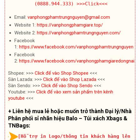
(0888.944.333)
>>>Click<<<
Email:
vanphongphamtrungnguyen@gmail.com
Website 1:
https://vanphongphamgiare.top/
Website 2:
https://vanphongphamtrungnguyen.com/
Facebook
1:
https://www.facebook.com/vanphongphamtrungnguyen
Facebook
2:
https://www.facebook.com/vanphongphamgiaredongnai
Shopee: >>>
Click để vào Shop Shopee
<<<
Sàn Lazada: >>>
Click để vào Shop Lazada
<<<
Sàn Sendo: >>>
Click để vào Shop Sendo
<<<
Youtube: >>>
Click để vào xem sản phẩm trên kênh
youtube
<<<
+ Liên hệ mua lẻ hoặc muốn trở thành Đại lý/Nhà
Phân phối sỉ nhãn hiệu Balo – Túi xách Xbags &
TNBags:
[Hỗ trợ in Logo/thông tin khách hàng lên