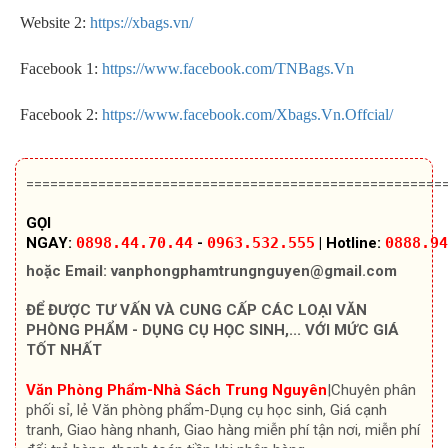
Website 2:
https://xbags.vn/
Facebook 1:
https://www.facebook.com/TNBags.Vn
Facebook 2:
https://www.facebook.com/Xbags.Vn.Offcial/
====================================================
GỌI
NGAY:
0898.44.70.44
-
0963.532.555
|
Hotline:
0888.94
hoặc Email:
vanphongphamtrungnguyen@gmail.com
ĐỂ ĐƯỢC TƯ VẤN VÀ CUNG CẤP CÁC LOẠI VĂN
PHÒNG PHẨM - DỤNG CỤ HỌC SINH,... VỚI MỨC GIÁ
TỐT NHẤT
Văn Phòng Phẩm-Nhà Sách Trung Nguyên
|Chuyên
phân
phối sỉ, lẻ Văn phòng phẩm-Dụng cụ học sinh, Giá cạnh
tranh, Giao hàng nhanh, Giao hàng miễn phí tận nơi, miễn phí