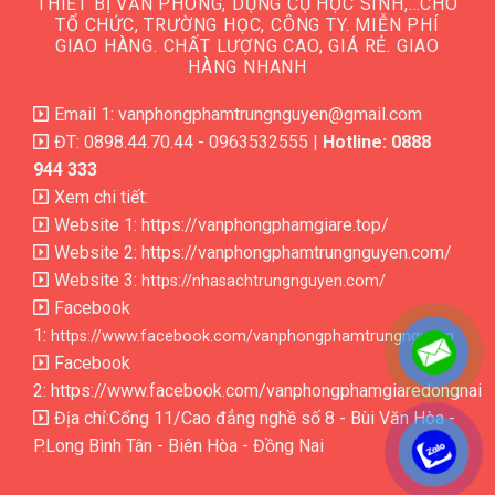
THIẾT BỊ VĂN PHÒNG, DỤNG CỤ HỌC SINH,…CHO
TỔ CHỨC, TRƯỜNG HỌC, CÔNG TY. MIỄN PHÍ
GIAO HÀNG. CHẤT LƯỢNG CAO, GIÁ RẺ. GIAO
HÀNG NHANH
Email 1: vanphongphamtrungnguyen@gmail.com
ĐT: 0898.44.70.44 - 0963532555 |
Hotline: 0888
944 333
Xem chi tiết:
Website 1:
https://vanphongphamgiare.top/
Website 2:
https://vanphongphamtrungnguyen.com/
Website 3:
https://nhasachtrungnguyen.com/
Facebook
1:
https://www.facebook.com/vanphongphamtrungnguyen
Facebook
2:
https://www.facebook.com/vanphongphamgiaredongnai
Địa chỉ:Cổng 11/Cao đẳng nghề số 8 - Bùi Văn Hòa -
P.Long Bình Tân - Biên Hòa - Đồng Nai
.