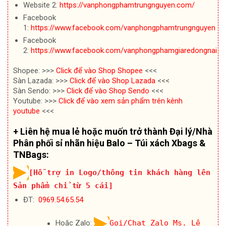
Website 2:
https://vanphongphamtrungnguyen.com/
Facebook
1:
https://www.facebook.com/vanphongphamtrungnguyen
Facebook
2:
https://www.facebook.com/vanphongphamgiaredongnai
Shopee: >>>
Click để vào Shop Shopee
<<<
Sàn Lazada: >>>
Click để vào Shop Lazada
<<<
Sàn Sendo: >>>
Click để vào Shop Sendo
<<<
Youtube: >>>
Click để vào xem sản phẩm trên kênh
youtube
<<<
+ Liên hệ mua lẻ hoặc muốn trở thành Đại lý/Nhà
Phân phối sỉ nhãn hiệu Balo – Túi xách Xbags &
TNBags:
[Hỗ trợ in Logo/thông tin khách hàng lên
Sản phẩm chỉ từ 5 cái]
ĐT:
0969.54.65.54
Hoặc Zalo:
Gọi/Chat Zalo Ms. Lệ