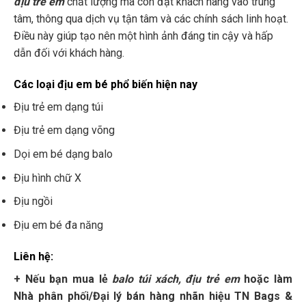
địu trẻ
em
chất lượng mà còn đặt khách hàng vào trung
tâm, thông qua dịch vụ tận tâm và các chính sách linh hoạt.
Điều này giúp tạo nên một hình ảnh đáng tin cậy và hấp
dẫn đối với khách hàng.
Các loại địu em bé phổ biến hiện nay
Địu trẻ em dạng túi
Địu trẻ em dạng võng
Dọi em bé dạng balo
Địu hình chữ X
Địu ngồi
Địu em bé đa năng
Liên hệ:
+ Nếu bạn mua lẻ
balo túi xách, địu trẻ em
hoặc làm
Nhà phân phối/Đại lý bán hàng nhãn hiệu TN Bags &