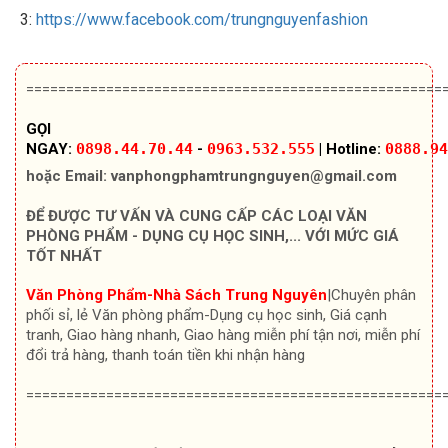
3:
https://www.facebook.com/trungnguyenfashion
====================================================
GỌI
NGAY:
0898.44.70.44
-
0963.532.555
|
Hotline:
0888.94
hoặc Email:
vanphongphamtrungnguyen@gmail.com
ĐỂ ĐƯỢC TƯ VẤN VÀ CUNG CẤP CÁC LOẠI VĂN
PHÒNG PHẨM - DỤNG CỤ HỌC SINH,... VỚI MỨC GIÁ
TỐT NHẤT
Văn Phòng Phẩm-Nhà Sách Trung Nguyên
|Chuyên
phân
phối sỉ, lẻ Văn phòng phẩm-Dụng cụ học sinh, Giá cạnh
tranh, Giao hàng nhanh, Giao hàng miễn phí tận nơi, miễn phí
đổi trả hàng, thanh toán tiền khi nhận hàng
====================================================