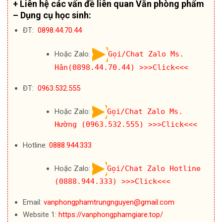
+ Liên hệ các vấn đề liên quan Văn phòng phẩm
– Dụng cụ học sinh:
ĐT:
0898.44.70.44
Hoặc Zalo:
Gọi/Chat Zalo Ms.
Hân(0898.44.70.44)
>>>Click<<<
ĐT:
0963.532.555
Hoặc Zalo:
Gọi/Chat Zalo Ms.
Hường (0963.532.555)
>>>Click<<<
Hotline:
0888.944.333
Hoặc Zalo:
Gọi/Chat Zalo Hotline
(0888.944.333)
>>>Click<<<
Email:
vanphongphamtrungnguyen@gmail.com
Website 1:
https://vanphongphamgiare.top/