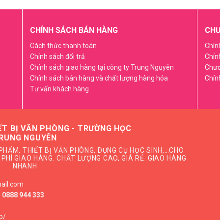
CHÍNH SÁCH BÁN HÀNG
CHƯ
Cách thức thanh toán
Chín
Chính sách đổi trả
Chín
Chính sách giao hàng tại công ty Trung Nguyên
Chươ
Chính sách bán hàng và chất lượng hàng hóa
Chín
Tư vấn khách hàng
ẾT BỊ VĂN PHÒNG - TRƯỜNG HỌC
RUNG NGUYÊN
PHẨM, THIẾT BỊ VĂN PHÒNG, DỤNG CỤ HỌC SINH,…CHO
PHÍ GIAO HÀNG. CHẤT LƯỢNG CAO, GIÁ RẺ. GIAO HÀNG
NHANH
ail.com
: 0888 944 333
p/