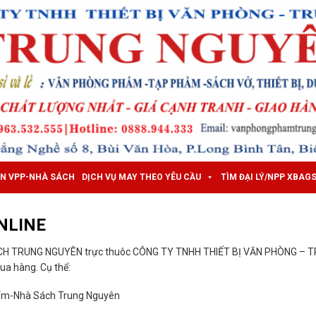
ẤN VPP-NHÀ SÁCH
DỊCH VỤ MAY THEO YÊU CẦU
TÌM ĐẠI LÝ/NPP XBAG
NLINE
CH TRUNG NGUYÊN trực thuôc CÔNG TY TNHH THIẾT BỊ VĂN PHÒNG – 
a hàng. Cụ thể:
ẩm-Nhà Sách Trung Nguyên