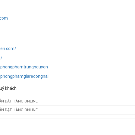
.com
yen.com/
m/
anphongphamtrungnguyen
nphongphamgiaredongnai
Quý khách.