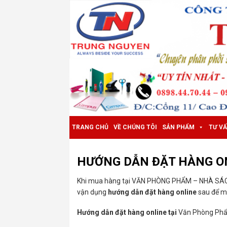
Skip
to
content
TRANG CHỦ
VỀ CHÚNG TÔI
SẢN PHẨM
TƯ V
HƯỚNG DẪN ĐẶT HÀNG O
Khi mua hàng tại VĂN PHÒNG PHẨM – NHÀ SÁ
vận dụng
hướng dẫn đặt hàng online
sau để mu
Hướng dẫn đặt hàng online tại
Văn Phòng Ph