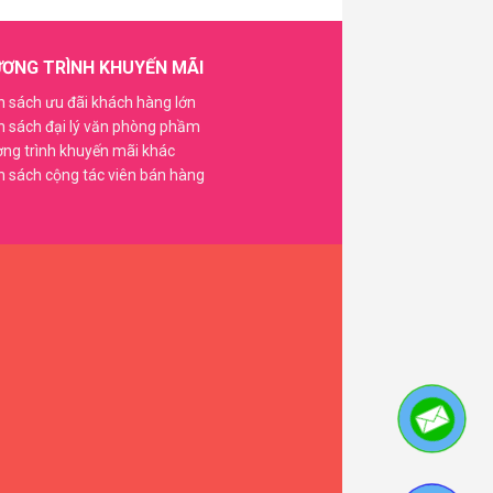
ƠNG TRÌNH KHUYẾN MÃI
h sách ưu đãi khách hàng lớn
h sách đại lý văn phòng phầm
ng trình khuyến mãi khác
h sách cộng tác viên bán hàng