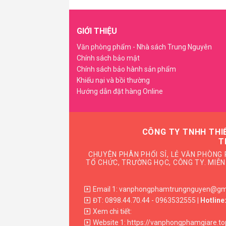
GIỚI THIỆU
Văn phòng phẩm - Nhà sách Trung Nguyên
Chính sách bảo mật
Chính sách bảo hành sản phẩm
Khiếu nại và bồi thường
Hướng dẫn đặt hàng Online
CÔNG TY TNHH THI
T
CHUYÊN PHÂN PHỐI SỈ, LẺ VĂN PHÒNG 
TỔ CHỨC, TRƯỜNG HỌC, CÔNG TY. MIỄN 
Email 1: vanphongphamtrungnguyen@gm
ĐT: 0898.44.70.44 - 0963532555 |
Hotline
Xem chi tiết:
Website 1:
https://vanphongphamgiare.to