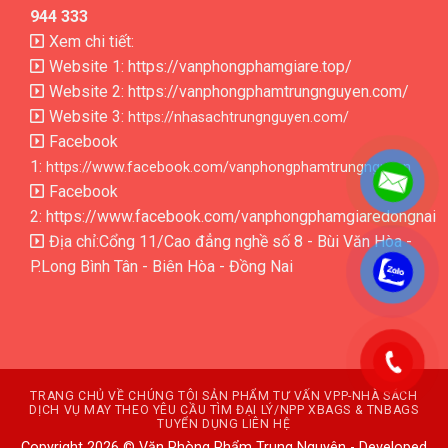
944 333
Xem chi tiết:
Website 1:
https://vanphongphamgiare.top/
Website 2:
https://vanphongphamtrungnguyen.com/
Website 3:
https://nhasachtrungnguyen.com/
Facebook
1:
https://www.facebook.com/vanphongphamtrungnguyen
Facebook
2:
https://www.facebook.com/vanphongphamgiaredongnai
Địa chỉ:Cổng 11/Cao đẳng nghề số 8 - Bùi Văn Hòa -
P.Long Bình Tân - Biên Hòa - Đồng Nai
.
.
TRANG CHỦ
VỀ CHÚNG TÔI
SẢN PHẨM
TƯ VẤN VPP-NHÀ SÁCH
DỊCH VỤ MAY THEO YÊU CẦU
TÌM ĐẠI LÝ/NPP XBAGS & TNBAGS
TUYỂN DỤNG
LIÊN HỆ
Copyright 2026 © Văn Phòng Phẩm Trung Nguyên -
Developed