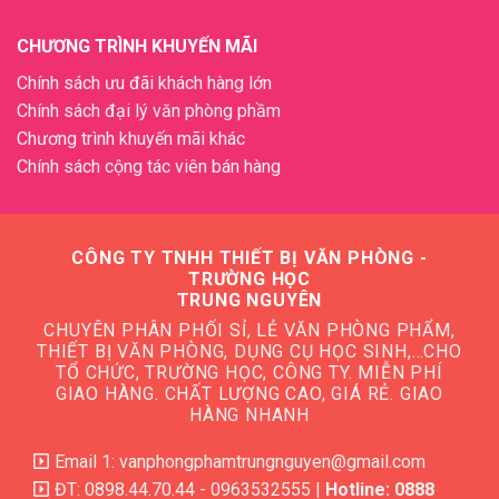
CHƯƠNG TRÌNH KHUYẾN MÃI
Chính sách ưu đãi khách hàng lớn
Chính sách đại lý văn phòng phầm
Chương trình khuyến mãi khác
Chính sách cộng tác viên bán hàng
CÔNG TY TNHH THIẾT BỊ VĂN PHÒNG -
TRƯỜNG HỌC
TRUNG NGUYÊN
CHUYÊN PHÂN PHỐI SỈ, LẺ VĂN PHÒNG PHẨM,
THIẾT BỊ VĂN PHÒNG, DỤNG CỤ HỌC SINH,…CHO
TỔ CHỨC, TRƯỜNG HỌC, CÔNG TY. MIỄN PHÍ
GIAO HÀNG. CHẤT LƯỢNG CAO, GIÁ RẺ. GIAO
HÀNG NHANH
Email 1: vanphongphamtrungnguyen@gmail.com
ĐT: 0898.44.70.44 - 0963532555 |
Hotline: 0888