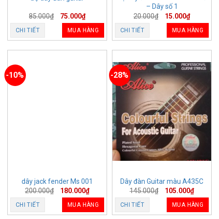
– Dây số 1
85.000
₫
75.000
₫
20.000
₫
15.000
₫
CHI TIẾT
MUA HÀNG
CHI TIẾT
MUA HÀNG
-10%
-28%
dây jack fender Ms 001
Dây đàn Guitar màu A435C
200.000
₫
180.000
₫
145.000
₫
105.000
₫
CHI TIẾT
MUA HÀNG
CHI TIẾT
MUA HÀNG