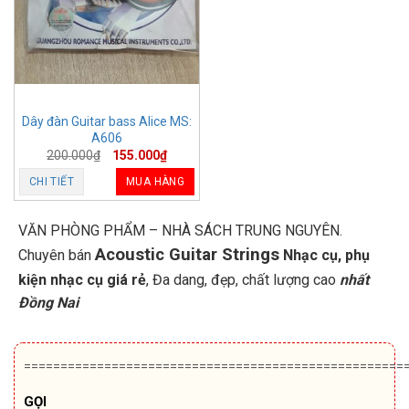
Dây đàn Guitar bass Alice MS:
A606
200.000
₫
155.000
₫
CHI TIẾT
MUA HÀNG
VĂN PHÒNG PHẨM – NHÀ SÁCH TRUNG NGUYÊN.
Acoustic Guitar Strings
Chuyên bán
Nhạc cụ, phụ
kiện nhạc cụ giá rẻ
, Đa dang, đẹp, chất lượng cao
nhất
Đồng Nai
====================================================
GỌI