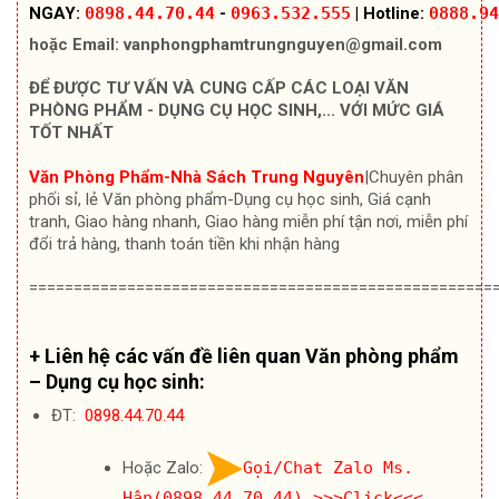
NGAY:
0898.44.70.44
-
0963.532.555
|
Hotline:
0888.94
hoặc Email:
vanphongphamtrungnguyen@gmail.com
ĐỂ ĐƯỢC TƯ VẤN VÀ CUNG CẤP CÁC LOẠI VĂN
PHÒNG PHẨM - DỤNG CỤ HỌC SINH,... VỚI MỨC GIÁ
TỐT NHẤT
Văn Phòng Phẩm-Nhà Sách Trung Nguyên
|Chuyên
phân
phối sỉ, lẻ Văn phòng phẩm-Dụng cụ học sinh, Giá cạnh
tranh, Giao hàng nhanh, Giao hàng miễn phí tận nơi, miễn phí
đổi trả hàng, thanh toán tiền khi nhận hàng
====================================================
+ Liên hệ các vấn đề liên quan Văn phòng phẩm
– Dụng cụ học sinh:
ĐT:
0898.44.70.44
Hoặc Zalo:
Gọi/Chat Zalo Ms.
Hân(0898.44.70.44)
>>>Click<<<