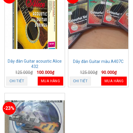
Dây đàn Guitar acoustic Alice
Dây đàn Guitar màu A407C
432
125.000
₫
100.000
₫
125.000
₫
90.000
₫
CHI TIẾT
MUA HÀNG
CHI TIẾT
MUA HÀNG
-23%