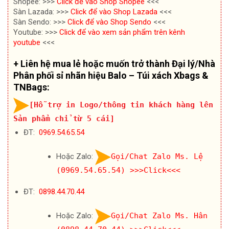
Shopee: >>>
Click để vào Shop Shopee
<<<
Sàn Lazada: >>>
Click để vào Shop Lazada
<<<
Sàn Sendo: >>>
Click để vào Shop Sendo
<<<
Youtube: >>>
Click để vào xem sản phẩm trên kênh
youtube
<<<
+ Liên hệ mua lẻ hoặc muốn trở thành Đại lý/Nhà
Phân phối sỉ nhãn hiệu Balo – Túi xách Xbags &
TNBags:
[Hỗ trợ in Logo/thông tin khách hàng lên
Sản phẩm chỉ từ 5 cái]
ĐT:
0969.54.65.54
Hoặc Zalo:
Gọi/Chat Zalo Ms. Lệ
(0969.54.65.54)
>>>Click<<<
ĐT:
0898.44.70.44
Hoặc Zalo:
Gọi/Chat Zalo Ms. Hân