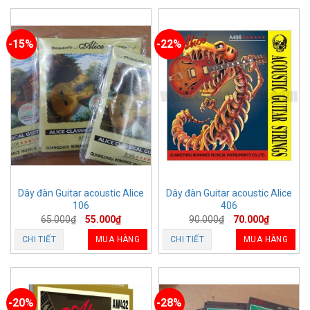
-15%
-22%
Dây đàn Guitar acoustic Alice
Dây đàn Guitar acoustic Alice
106
406
65.000
₫
55.000
₫
90.000
₫
70.000
₫
CHI TIẾT
MUA HÀNG
CHI TIẾT
MUA HÀNG
-20%
-28%