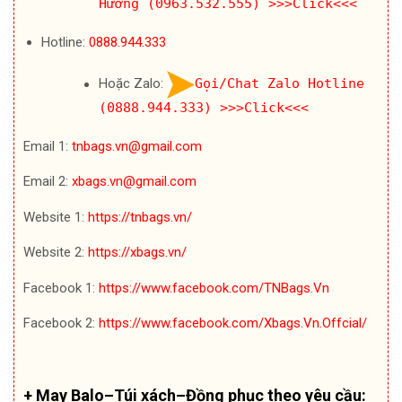
Hường (0963.532.555)
>>>Click<<<
Hotline:
0888.944.333
Hoặc Zalo:
Gọi/Chat Zalo Hotline
(0888.944.333)
>>>Click<<<
Email 1:
tnbags.vn@gmail.com
Email 2:
xbags.vn@gmail.com
Website 1:
https://tnbags.vn/
Website 2:
https://xbags.vn/
Facebook 1:
https://www.facebook.com/TNBags.Vn
Facebook 2:
https://www.facebook.com/Xbags.Vn.Offcial/
+ May Balo–Túi xách–Đồng phục theo yêu cầu: