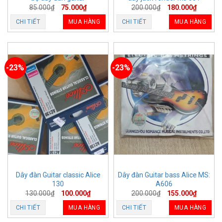
85.000
₫
75.000
₫
200.000
₫
180.000
₫
CHI TIẾT
MUA HÀNG
CHI TIẾT
MUA HÀNG
-23%
-23%
Dây đàn Guitar classic Alice
Dây đàn Guitar bass Alice MS:
130
A606
130.000
₫
100.000
₫
200.000
₫
155.000
₫
CHI TIẾT
MUA HÀNG
CHI TIẾT
MUA HÀNG