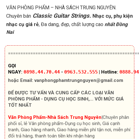
VĂN PHÒNG PHẨM – NHÀ SÁCH TRUNG NGUYÊN.
Classic Guitar Strings.
Chuyên bán
Nhạc cụ, phụ kiện
nhạc cụ giá rẻ
, Đa dang, đẹp, chất lượng cao
nhất Đồng
Nai
====================================================
GỌI
NGAY:
0898.44.70.44
-
0963.532.555
|
Hotline:
0888.94
hoặc Email:
vanphongphamtrungnguyen@gmail.com
ĐỂ ĐƯỢC TƯ VẤN VÀ CUNG CẤP CÁC LOẠI VĂN
PHÒNG PHẨM - DỤNG CỤ HỌC SINH,... VỚI MỨC GIÁ
TỐT NHẤT
Văn Phòng Phẩm-Nhà Sách Trung Nguyên
|Chuyên
phân
phối sỉ, lẻ Văn phòng phẩm-Dụng cụ học sinh, Giá cạnh
tranh, Giao hàng nhanh, Giao hàng miễn phí tận nơi, miễn phí
đổi trả hàng, thanh toán tiền khi nhận hàng