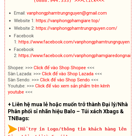
(0888.944.333)
>>>Click<<<
Email:
vanphongphamtrungnguyen@gmail.com
Website 1:
https://vanphongphamgiare.top/
Website 2:
https://vanphongphamtrungnguyen.com/
Facebook
1:
https://www.facebook.com/vanphongphamtrungnguyen
Facebook
2:
https://www.facebook.com/vanphongphamgiaredongnai
Shopee: >>>
Click để vào Shop Shopee
<<<
Sàn Lazada: >>>
Click để vào Shop Lazada
<<<
Sàn Sendo: >>>
Click để vào Shop Sendo
<<<
Youtube: >>>
Click để vào xem sản phẩm trên kênh
youtube
<<<
+ Liên hệ mua lẻ hoặc muốn trở thành Đại lý/Nhà
Phân phối sỉ nhãn hiệu Balo – Túi xách Xbags &
TNBags:
[Hỗ trợ in Logo/thông tin khách hàng lên