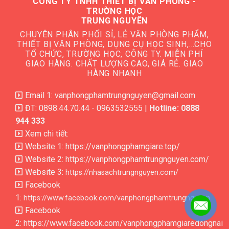
CÔNG TY TNHH THIẾT BỊ VĂN PHÒNG -
TRƯỜNG HỌC
TRUNG NGUYÊN
CHUYÊN PHÂN PHỐI SỈ, LẺ VĂN PHÒNG PHẨM,
THIẾT BỊ VĂN PHÒNG, DỤNG CỤ HỌC SINH,…CHO
TỔ CHỨC, TRƯỜNG HỌC, CÔNG TY. MIỄN PHÍ
GIAO HÀNG. CHẤT LƯỢNG CAO, GIÁ RẺ. GIAO
HÀNG NHANH
Email 1: vanphongphamtrungnguyen@gmail.com
ĐT: 0898.44.70.44 - 0963532555 |
Hotline: 0888
944 333
Xem chi tiết:
Website 1:
https://vanphongphamgiare.top/
Website 2:
https://vanphongphamtrungnguyen.com/
Website 3:
https://nhasachtrungnguyen.com/
Facebook
1:
https://www.facebook.com/vanphongphamtrungnguyen
Facebook
2:
https://www.facebook.com/vanphongphamgiaredongnai