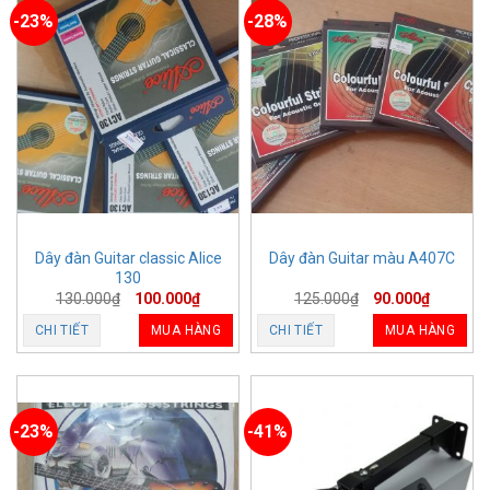
-23%
-28%
Dây đàn Guitar classic Alice
Dây đàn Guitar màu A407C
130
130.000
₫
100.000
₫
125.000
₫
90.000
₫
CHI TIẾT
MUA HÀNG
CHI TIẾT
MUA HÀNG
-23%
-41%