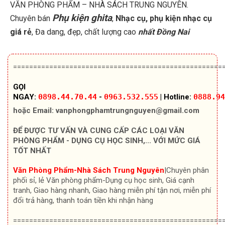
VĂN PHÒNG PHẨM – NHÀ SÁCH TRUNG NGUYÊN.
Phụ kiện ghita
Chuyên bán
,
Nhạc cụ, phụ kiện nhạc cụ
giá rẻ
, Đa dang, đẹp, chất lượng cao
nhất Đồng Nai
====================================================
GỌI
NGAY:
0898.44.70.44
-
0963.532.555
|
Hotline:
0888.94
hoặc Email:
vanphongphamtrungnguyen@gmail.com
ĐỂ ĐƯỢC TƯ VẤN VÀ CUNG CẤP CÁC LOẠI VĂN
PHÒNG PHẨM - DỤNG CỤ HỌC SINH,... VỚI MỨC GIÁ
TỐT NHẤT
Văn Phòng Phẩm-Nhà Sách Trung Nguyên
|Chuyên
phân
phối sỉ, lẻ Văn phòng phẩm-Dụng cụ học sinh, Giá cạnh
tranh, Giao hàng nhanh, Giao hàng miễn phí tận nơi, miễn phí
đổi trả hàng, thanh toán tiền khi nhận hàng
====================================================