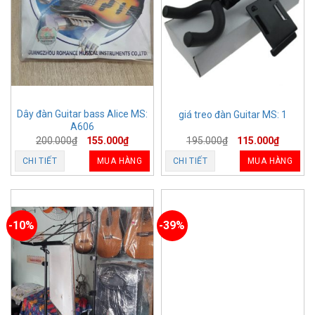
Dây đàn Guitar bass Alice MS:
giá treo đàn Guitar MS: 1
A606
200.000
₫
155.000
₫
195.000
₫
115.000
₫
CHI TIẾT
MUA HÀNG
CHI TIẾT
MUA HÀNG
-10%
-39%