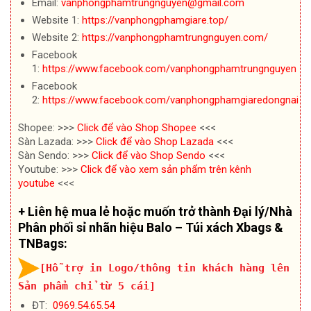
Email:
vanphongphamtrungnguyen@gmail.com
Website 1:
https://vanphongphamgiare.top/
Website 2:
https://vanphongphamtrungnguyen.com/
Facebook
1:
https://www.facebook.com/vanphongphamtrungnguyen
Facebook
2:
https://www.facebook.com/vanphongphamgiaredongnai
Shopee: >>>
Click để vào Shop Shopee
<<<
Sàn Lazada: >>>
Click để vào Shop Lazada
<<<
Sàn Sendo: >>>
Click để vào Shop Sendo
<<<
Youtube: >>>
Click để vào xem sản phẩm trên kênh
youtube
<<<
+ Liên hệ mua lẻ hoặc muốn trở thành Đại lý/Nhà
Phân phối sỉ nhãn hiệu Balo – Túi xách Xbags &
TNBags:
[Hỗ trợ in Logo/thông tin khách hàng lên
Sản phẩm chỉ từ 5 cái]
ĐT:
0969.54.65.54