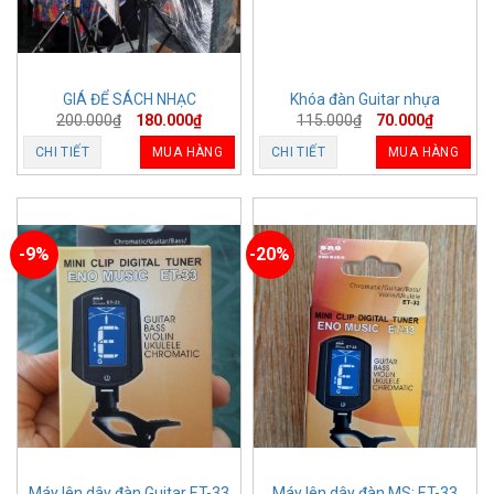
GIÁ ĐỂ SÁCH NHẠC
Khóa đàn Guitar nhựa
200.000
₫
180.000
₫
115.000
₫
70.000
₫
CHI TIẾT
MUA HÀNG
CHI TIẾT
MUA HÀNG
-9%
-20%
Máy lên dây đàn Guitar ET-33
Máy lên dây đàn MS: ET-33