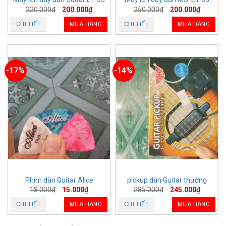
220.000
₫
200.000
₫
250.000
₫
200.000
₫
CHI TIẾT
MUA HÀNG
CHI TIẾT
MUA HÀNG
-17%
-14%
Phím đàn Guitar Alice
pickup đàn Guitar thường
18.000
₫
15.000
₫
285.000
₫
245.000
₫
CHI TIẾT
MUA HÀNG
CHI TIẾT
MUA HÀNG