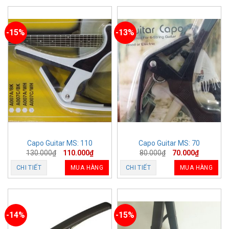
-15%
-13%
Capo Guitar MS: 110
Capo Guitar MS: 70
130.000
₫
110.000
₫
80.000
₫
70.000
₫
CHI TIẾT
MUA HÀNG
CHI TIẾT
MUA HÀNG
-14%
-15%