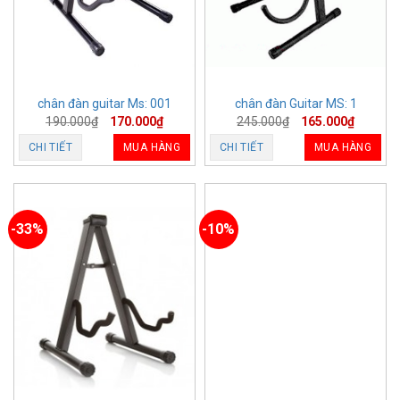
chân đàn guitar Ms: 001
chân đàn Guitar MS: 1
190.000
₫
170.000
₫
245.000
₫
165.000
₫
CHI TIẾT
MUA HÀNG
CHI TIẾT
MUA HÀNG
-33%
-10%