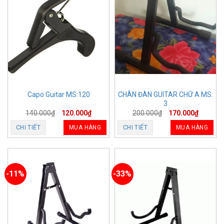
CHÂN ĐÀN GUITAR CHỮ A MS:
Capo Guitar MS:120
3
140.000
₫
120.000
₫
200.000
₫
170.000
₫
CHI TIẾT
MUA HÀNG
CHI TIẾT
MUA HÀNG
-11%
-33%