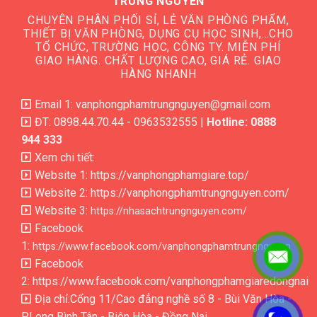
TRUNG NGUYÊN
CHUYÊN PHÂN PHỐI SỈ, LẺ VĂN PHÒNG PHẨM,
THIẾT BỊ VĂN PHÒNG, DỤNG CỤ HỌC SINH,…CHO
TỔ CHỨC, TRƯỜNG HỌC, CÔNG TY. MIỄN PHÍ
GIAO HÀNG. CHẤT LƯỢNG CAO, GIÁ RẺ. GIAO
HÀNG NHANH
Email 1: vanphongphamtrungnguyen@gmail.com
ĐT: 0898.44.70.44 - 0963532555 |
Hotline: 0888
944 333
Xem chi tiết:
Website 1:
https://vanphongphamgiare.top/
Website 2:
https://vanphongphamtrungnguyen.com/
Website 3:
https://nhasachtrungnguyen.com/
Facebook
1:
https://www.facebook.com/vanphongphamtrungnguyen
Facebook
2:
https://www.facebook.com/vanphongphamgiaredongnai
Địa chỉ:Cổng 11/Cao đẳng nghề số 8 - Bùi Văn Hòa -
P.Long Bình Tân - Biên Hòa - Đồng Nai