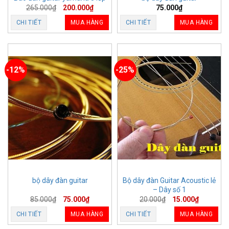
265.000
₫
200.000
₫
75.000
₫
CHI TIẾT
MUA HÀNG
CHI TIẾT
MUA HÀNG
-12%
-25%
Bộ dây đàn Guitar Acoustic lẻ
bộ dây đàn guitar
– Dây số 1
85.000
₫
75.000
₫
20.000
₫
15.000
₫
CHI TIẾT
MUA HÀNG
CHI TIẾT
MUA HÀNG