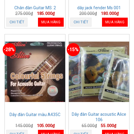
Chân đàn Guitar MS: 2
dây jack fender Ms 001
275.000
₫
185.000
₫
200.000
₫
180.000
₫
CHI TIẾT
MUA HÀNG
CHI TIẾT
MUA HÀNG
-28%
-15%
Dây đàn Guitar acoustic Alice
Dây đàn Guitar màu A435C
106
145.000
₫
105.000
₫
65.000
₫
55.000
₫