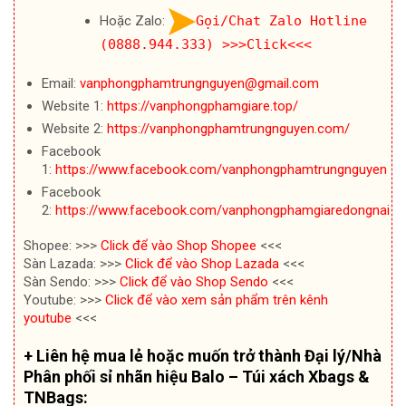
Hoặc Zalo:
Gọi/Chat Zalo Hotline
(0888.944.333)
>>>Click<<<
Email:
vanphongphamtrungnguyen@gmail.com
Website 1:
https://vanphongphamgiare.top/
Website 2:
https://vanphongphamtrungnguyen.com/
Facebook
1:
https://www.facebook.com/vanphongphamtrungnguyen
Facebook
2:
https://www.facebook.com/vanphongphamgiaredongnai
Shopee: >>>
Click để vào Shop Shopee
<<<
Sàn Lazada: >>>
Click để vào Shop Lazada
<<<
Sàn Sendo: >>>
Click để vào Shop Sendo
<<<
Youtube: >>>
Click để vào xem sản phẩm trên kênh
youtube
<<<
+ Liên hệ mua lẻ hoặc muốn trở thành Đại lý/Nhà
Phân phối sỉ nhãn hiệu Balo – Túi xách Xbags &
TNBags: