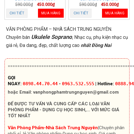
590.000
₫
450.000
₫
590.000
₫
450.000
₫
CHI TIẾT
MUA HÀNG
CHI TIẾT
MUA HÀNG
VĂN PHÒNG PHẨM – NHÀ SÁCH TRUNG NGUYÊN.
Ukulele Soprano
Chuyên bán
, Nhạc cụ, phụ kiện nhạc cụ
giá rẻ, Đa dang, đẹp, chất lượng cao
nhất Đồng Nai
====================================================
GỌI
NGAY:
0898.44.70.44
-
0963.532.555
|
Hotline:
0888.94
hoặc Email:
vanphongphamtrungnguyen@gmail.com
ĐỂ ĐƯỢC TƯ VẤN VÀ CUNG CẤP CÁC LOẠI VĂN
PHÒNG PHẨM - DỤNG CỤ HỌC SINH,... VỚI MỨC GIÁ
TỐT NHẤT
Văn Phòng Phẩm-Nhà Sách Trung Nguyên
|Chuyên
phân
phối sỉ, lẻ Văn phòng phẩm-Dụng cụ học sinh, Giá cạnh