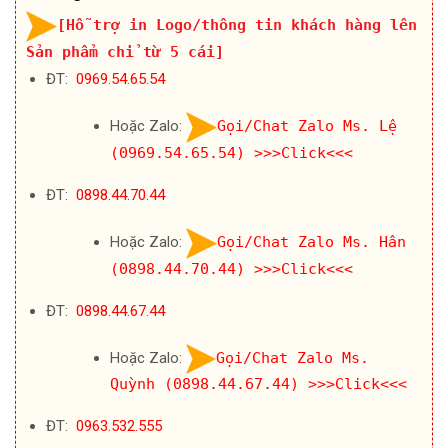
[Hỗ trợ in Logo/thông tin khách hàng lên
Sản phẩm chỉ từ 5 cái]
ĐT:
0969.54.65.54
Hoặc Zalo:
Gọi/Chat Zalo Ms. Lệ
(0969.54.65.54)
>>>Click<<<
ĐT:
0898.44.70.44
Hoặc Zalo:
Gọi/Chat Zalo Ms. Hân
(0898.44.70.44)
>>>Click<<<
ĐT:
0898.44.67.44
Hoặc Zalo:
Gọi/Chat Zalo Ms.
Quỳnh (0898.44.67.44)
>>>Click<<<
ĐT:
0963.532.555