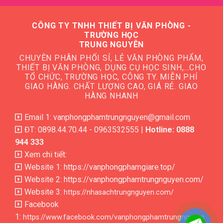
CÔNG TY TNHH THIẾT BỊ VĂN PHÒNG -
TRƯỜNG HỌC
TRUNG NGUYÊN
CHUYÊN PHÂN PHỐI SỈ, LẺ VĂN PHÒNG PHẨM,
THIẾT BỊ VĂN PHÒNG, DỤNG CỤ HỌC SINH,…CHO
TỔ CHỨC, TRƯỜNG HỌC, CÔNG TY. MIỄN PHÍ
GIAO HÀNG. CHẤT LƯỢNG CAO, GIÁ RẺ. GIAO
HÀNG NHANH
Email 1: vanphongphamtrungnguyen@gmail.com
ĐT: 0898.44.70.44 - 0963532555 |
Hotline: 0888
944 333
Xem chi tiết:
Website 1:
https://vanphongphamgiare.top/
Website 2:
https://vanphongphamtrungnguyen.com/
Website 3:
https://nhasachtrungnguyen.com/
Facebook
1:
https://www.facebook.com/vanphongphamtrungnguyen