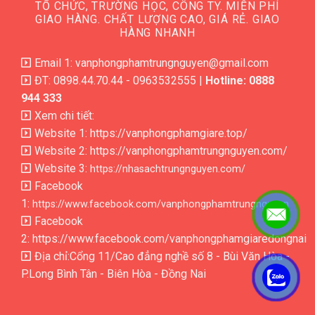
TỔ CHỨC, TRƯỜNG HỌC, CÔNG TY. MIỄN PHÍ
GIAO HÀNG. CHẤT LƯỢNG CAO, GIÁ RẺ. GIAO
HÀNG NHANH
Email 1: vanphongphamtrungnguyen@gmail.com
ĐT: 0898.44.70.44 - 0963532555 |
Hotline: 0888
944 333
Xem chi tiết:
Website 1:
https://vanphongphamgiare.top/
Website 2:
https://vanphongphamtrungnguyen.com/
Website 3:
https://nhasachtrungnguyen.com/
Facebook
1:
https://www.facebook.com/vanphongphamtrungnguyen
Facebook
2:
https://www.facebook.com/vanphongphamgiaredongnai
Địa chỉ:Cổng 11/Cao đẳng nghề số 8 - Bùi Văn Hòa -
P.Long Bình Tân - Biên Hòa - Đồng Nai
.