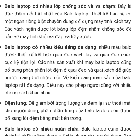
Balo laptop có nhiều lớp chống sốc và va chạm
: Đây là
đặc điểm nổi bật nhất của Balo laptop. Thiết kế bao sẽ có
một ngăn riêng biệt chuyên dụng để đựng máy tính xách tay.
Các vách ngăn được lót bằng lớp đệm nhằm chống sốc để
bảo vệ máy tính khỏi va đập và trầy xước.
Balo laptop có nhiều kiểu dáng đa dạng
: nhiều mẫu balo
được thiết kế kết hợp quai đeo xách tay và quai đeo chéo
cực kỳ tiện lợi. Các nhà sản xuất khi may balo laptop cũng
bổ sung phân phần lót đệm ở quai đeo và quai xách để giúp
người mang bớt nhức mỏi. Về kiểu dáng màu sắc của balo
laptop rất đa dạng. Điều này cho phép người dùng với nhiều
phong cách khác nhau.
Đệm lưng
: Để giảm bớt trọng lượng và đem lại sự thoải mái
cho người dùng, phần phần lưng của balo laptop còn được
bổ sung lót đệm bằng mút bên trong.
Balo laptop có nhiều ngăn chứa
: Balo laptop cũng được