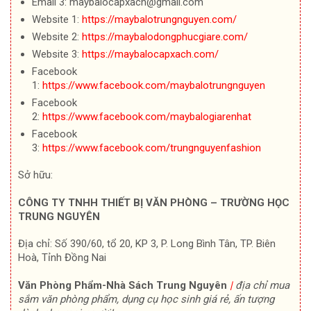
Email 3: maybalocapxach@gmail.com
Website 1:
https://maybalotrungnguyen.com/
Website 2:
https://maybalodongphucgiare.com/
Website 3:
https://maybalocapxach.com/
Facebook
1:
https://www.facebook.com/maybalotrungnguyen
Facebook
2:
https://www.facebook.com/maybalogiarenhat
Facebook
3:
https://www.facebook.com/trungnguyenfashion
Sở hữu:
CÔNG TY TNHH THIẾT BỊ VĂN PHÒNG – TRƯỜNG HỌC
TRUNG NGUYÊN
Địa chỉ: Số 390/60, tổ 20, KP 3, P. Long Bình Tân, TP. Biên
Hoà, Tỉnh Đồng Nai
Văn Phòng Phẩm-Nhà Sách Trung Nguyên
|
địa chỉ mua
sắm văn phòng phẩm, dụng cụ học sinh giá rẻ, ấn tượng