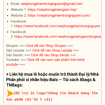
Email:
vanphongphamtrungnguyen@gmail.com
Website 1:
https://vanphongphamgiare.top/
Website 2:
https://vanphongphamtrungnguyen.com/
Facebook
1:
https://www.facebook.com/vanphongphamtrungnguyen
Facebook
2:
https://www.facebook.com/vanphongphamgiaredongnai
Shopee: >>>
Click để vào Shop Shopee
<<<
Sàn Lazada: >>>
Click để vào Shop Lazada
<<<
Sàn Sendo: >>>
Click để vào Shop Sendo
<<<
Youtube: >>>
Click để vào xem sản phẩm trên kênh
youtube
<<<
+ Liên hệ mua lẻ hoặc muốn trở thành Đại lý/Nhà
Phân phối sỉ nhãn hiệu Balo – Túi xách Xbags &
TNBags:
[Hỗ trợ in Logo/thông tin khách hàng lên
Sản phẩm chỉ từ 5 cái]