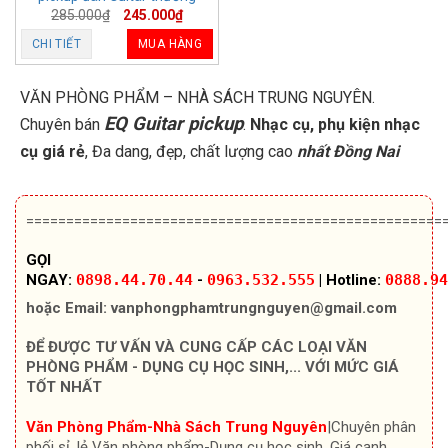
285.000
₫
245.000
₫
CHI TIẾT
MUA HÀNG
VĂN PHÒNG PHẨM – NHÀ SÁCH TRUNG NGUYÊN.
EQ Guitar pickup
Chuyên bán
.
Nhạc cụ, phụ kiện nhạc
cụ giá rẻ
, Đa dang, đẹp, chất lượng cao
nhất Đồng Nai
====================================================
GỌI
NGAY:
0898.44.70.44
-
0963.532.555
|
Hotline:
0888.94
hoặc Email:
vanphongphamtrungnguyen@gmail.com
ĐỂ ĐƯỢC TƯ VẤN VÀ CUNG CẤP CÁC LOẠI VĂN
PHÒNG PHẨM - DỤNG CỤ HỌC SINH,... VỚI MỨC GIÁ
TỐT NHẤT
Văn Phòng Phẩm-Nhà Sách Trung Nguyên
|Chuyên
phân
phối sỉ, lẻ Văn phòng phẩm-Dụng cụ học sinh, Giá cạnh