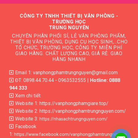
CÔNG TY TNHH THIẾT BỊ VĂN PHÒNG -
TRƯỜNG HỌC
TRUNG NGUYÊN
CHUYÊN PHÂN PHỐI SỈ, LẺ VĂN PHÒNG PHẨM,
THIẾT BỊ VĂN PHÒNG, DỤNG CỤ HỌC SINH,…CHO
TỔ CHỨC, TRƯỜNG HỌC, CÔNG TY. MIỄN PHÍ
GIAO HÀNG. CHẤT LƯỢNG CAO, GIÁ RẺ. GIAO
HÀNG NHANH
Email 1: vanphongphamtrungnguyen@gmail.com
ĐT: 0898.44.70.44 - 0963532555 |
Hotline: 0888
944 333
Xem chi tiết:
Website 1:
https://vanphongphamgiare.top/
Website 2:
https://vanphongphamtrungnguyen.com/
Website 3:
https://nhasachtrungnguyen.com/
Facebook
1:
https://www.facebook.com/vanphongphamtrungnguyen