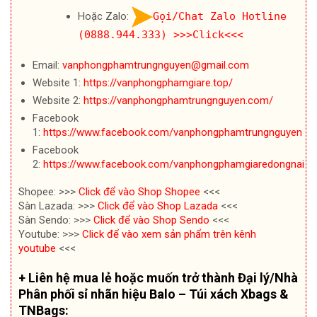
Hoặc Zalo:
Gọi/Chat Zalo Hotline
(0888.944.333)
>>>Click<<<
Email:
vanphongphamtrungnguyen@gmail.com
Website 1:
https://vanphongphamgiare.top/
Website 2:
https://vanphongphamtrungnguyen.com/
Facebook
1:
https://www.facebook.com/vanphongphamtrungnguyen
Facebook
2:
https://www.facebook.com/vanphongphamgiaredongnai
Shopee: >>>
Click để vào Shop Shopee
<<<
Sàn Lazada: >>>
Click để vào Shop Lazada
<<<
Sàn Sendo: >>>
Click để vào Shop Sendo
<<<
Youtube: >>>
Click để vào xem sản phẩm trên kênh
youtube
<<<
+ Liên hệ mua lẻ hoặc muốn trở thành Đại lý/Nhà
Phân phối sỉ nhãn hiệu Balo – Túi xách Xbags &
TNBags: