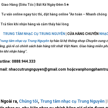
 Giao Hàng {Siêu Tốc } Bất Kể Ngày Đêm 5★
 Tư vấn online ngay tức thì, đặt hàng online “An toàn – Nhanh chóng 
►
Trả tiền khi nhận hàng và cảm thấy hài lòng
TRUNG TÂM NHẠC CỤ TRUNG NGUYÊN
| CỬA HÀNG CHUYÊN
NHẠC
Trung tâm nhạc cụ Trung Nguyên
tự hào là hệ thống shop Chuyên cung cấ
ãng, giá rẻ có chính sách bán hàng tốt nhất Việt Nam. Giao hàng miễn phí
ền khi nhận hàng”.
otline: 0
888.944.333
mail: nhaccutrungnguyen@gmail.com hoặcvanphongphamtr
 Ngoài ra,
Chúng tôi
,
Trung tâm nhạc cụ Trung Nguyên
|