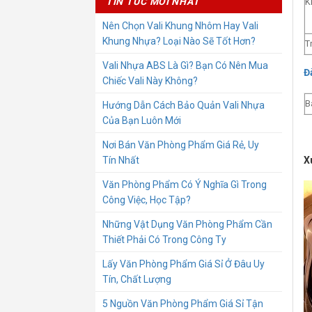
TIN TỨC MỚI NHẤT
K
Nên Chọn Vali Khung Nhôm Hay Vali
Khung Nhựa? Loại Nào Sẽ Tốt Hơn?
T
Vali Nhựa ABS Là Gì? Bạn Có Nên Mua
Đ
Chiếc Vali Này Không?
B
Hướng Dẫn Cách Bảo Quản Vali Nhựa
Của Bạn Luôn Mới
Nơi Bán Văn Phòng Phẩm Giá Rẻ, Uy
X
Tín Nhất
Văn Phòng Phẩm Có Ý Nghĩa Gì Trong
Công Việc, Học Tập?
Những Vật Dụng Văn Phòng Phẩm Cần
Thiết Phải Có Trong Công Ty
Lấy Văn Phòng Phẩm Giá Sỉ Ở Đâu Uy
Tín, Chất Lượng
5 Nguồn Văn Phòng Phẩm Giá Sỉ Tận