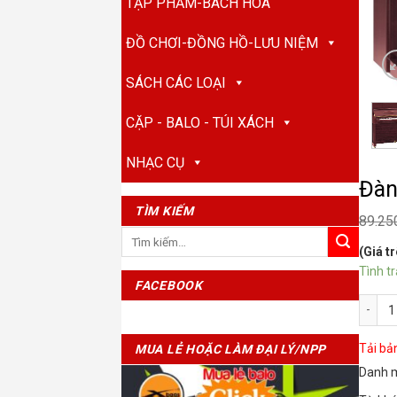
TẠP PHẨM-BÁCH HÓA
ĐỒ CHƠI-ĐỒNG HỒ-LƯU NIỆM
SÁCH CÁC LOẠI
CẶP - BALO - TÚI XÁCH
NHẠC CỤ
Đàn
TÌM KIẾM
89.25
Tìm
(Giá t
kiếm:
Tình t
FACEBOOK
Đàn P
Tải bả
MUA LẺ HOẶC LÀM ĐẠI LÝ/NPP
Danh 
NHÃN HIỆU XBAGS