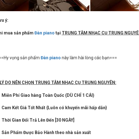
ưu ý:
hi mua sản phẩm
Đàn piano
tại
TRUNG TÂM NHẠC CỤ TRUNG NGUY
==Hy vọng sản phẩm
Đàn piano
này làm hài lòng các bạn===
 LÝ DO NÊN CHỌN TRUNG TÂM NHẠC CỤ TRUNG NGUYÊN:
 Miễn Phí Giao hàng Toàn Quốc (DÙ CHỈ 1 CÁI)
 Cam Kết Giá Tốt Nhất {Luôn có khuyến mãi hấp dẫn}
 Thời Gian Đổi Trả Lên Đến [30 NGÀY]
 Sản Phẩm Được Bảo Hành theo nhà sản xuất