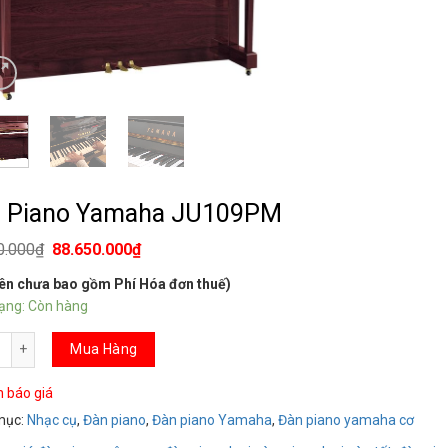
 Piano Yamaha JU109PM
0.000
₫
88.650.000
₫
rên chưa bao gồm Phí Hóa đơn thuế)
rạng: Còn hàng
iano Yamaha JU109PM số lượng
Mua Hàng
n báo giá
mục:
Nhạc cụ
,
Đàn piano
,
Đàn piano Yamaha
,
Đàn piano yamaha cơ