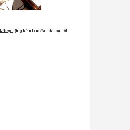
ÊNđược
tặng kèm bao đàn da loại tốt.