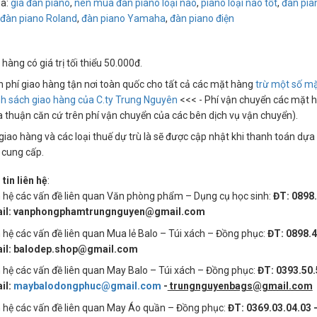
a:
giá đàn piano
,
nên mua đàn piano loại nào
,
piano loại nào tốt
,
đàn pia
đàn piano Roland
,
đàn piano Yamaha
,
đàn piano điện
hàng có giá trị tối thiểu 50.000đ.
n phí giao hàng tận nơi toàn quốc cho tất cả các mặt hàng
trừ một số mặ
nh sách giao hàng của C.ty Trung Nguyên
<<< - Phí vận chuyển các mặt h
a thuận căn cứ trên phí vận chuyển của các bên dịch vụ vận chuyển).
giao hàng và các loại thuế dự trù là sẽ được cập nhật khi thanh toán dự
 cung cấp.
tin liên hệ
:
n hệ các vấn đề liên quan Văn phòng phẩm – Dụng cụ học sinh:
ĐT: 0898
il: vanphongphamtrungnguyen@gmail.com
 hệ các vấn đề liên quan Mua lẻ Balo – Túi xách – Đồng phục:
ĐT: 0898.4
il: balodep.shop@gmail.com
n hệ các vấn đề liên quan May Balo – Túi xách – Đồng phục:
ĐT: 0393.50.
il:
maybalodongphuc@gmail.com
-
trungnguyenbags@gmail.com
n hệ các vấn đề liên quan May Áo quần – Đồng phục:
ĐT: 0369.03.04.03 