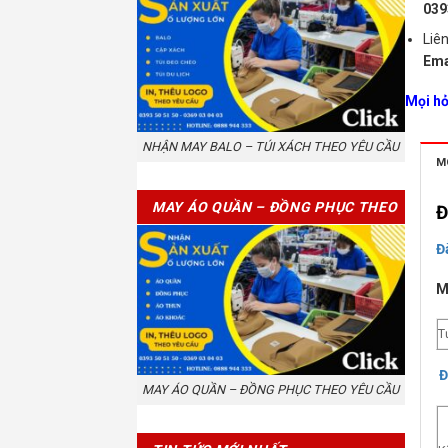
039
Liê
Ema
Mọi hỏ
NHẬN MAY BALO – TÚI XÁCH THEO YÊU CẦU
M
MAY ÁO QUẦN – ĐỒNG PHỤC THEO
Đ
YÊU CẦU
Đ
M
T
Đ
MAY ÁO QUẦN – ĐỒNG PHỤC THEO YÊU CẦU