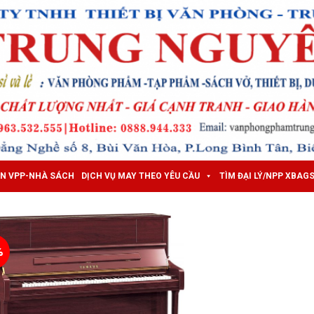
ẤN VPP-NHÀ SÁCH
DỊCH VỤ MAY THEO YÊU CẦU
TÌM ĐẠI LÝ/NPP XBAG
%