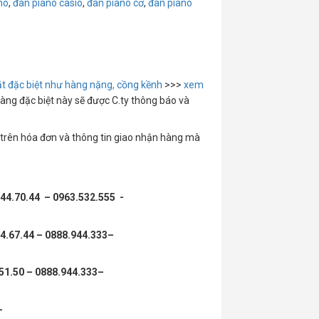
no
,
đàn piano casio
,
đàn piano cơ
,
đàn piano
t đặc biệt như hàng nặng, cồng kềnh
>>>
xem
àng đặc biệt này sẽ được C.ty thông báo và
a trên hóa đơn và thông tin giao nhận hàng mà
.44.70.44 – 0963.532.555 -
4.67.44 – 0888.944.333–
51.50 – 0888.944.333–
–