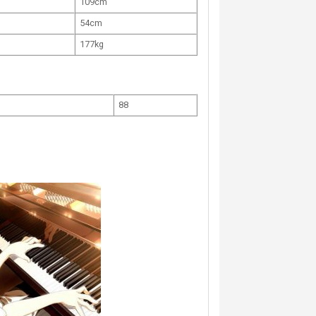
109cm
54cm
177kg
88