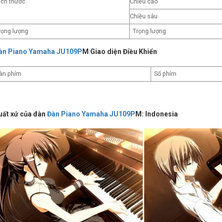
ích thước
Chiều cao
Chiều sâu
rọng lượng
Trọng lượng
àn Piano Yamaha JU109P
M Giao diện Điều Khiển
àn phím
Số phím
uất xứ của đàn
Đàn Piano Yamaha JU109P
M: Indonesia