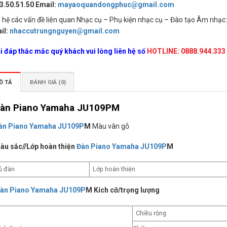
3.50.51.50 Email:
mayaoquandongphuc@gmail.com
n hệ các vấn đề liên quan Nhạc cụ – Phụ kiện nhạc cụ – Đào tạo Âm nhạc
il:
nhaccutrungnguyen@gmail.com
i đáp thắc mắc quý khách vui lòng liên hệ số
HOTLINE: 0888.944.333
Ô TẢ
ĐÁNH GIÁ (0)
àn Piano Yamaha JU109PM
àn Piano Yamaha JU109P
M
Màu vân gỗ
àu sắc//Lớp hoàn thiện
Đàn Piano Yamaha JU109P
M
ủ đàn
Lớp hoàn thiện
àn Piano Yamaha JU109P
M Kích cỡ/trọng lượng
Chiều rộng