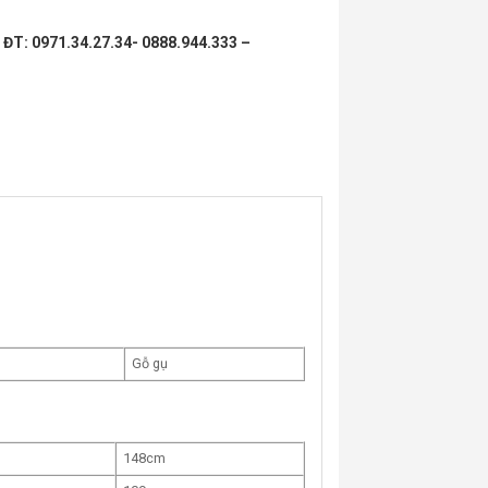
:
ĐT: 0971.34.27.34- 0888.944.333 –
Gỗ gụ
148cm