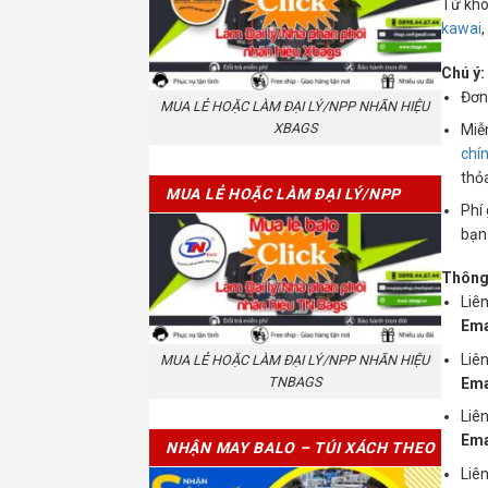
Từ khó
kawai
,
Chú ý:
Đơn 
MUA LẺ HOẶC LÀM ĐẠI LÝ/NPP NHÃN HIỆU
XBAGS
Miễ
chí
thỏ
MUA LẺ HOẶC LÀM ĐẠI LÝ/NPP
Phí 
NHÃN HIỆU TNBAGS
bạn
Thông 
Liê
Ema
Liên
MUA LẺ HOẶC LÀM ĐẠI LÝ/NPP NHÃN HIỆU
TNBAGS
Ema
Liê
Ema
NHẬN MAY BALO – TÚI XÁCH THEO
Liê
YÊU CẦU