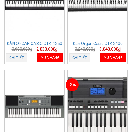
ĐÀN ORGAN CASIO CTK-1250
Đàn Organ Casio CTK 2400
3.090.000
₫
2.830.000
₫
3.240.000
₫
3.040.000
₫
CHI TIẾT
MUA HÀNG
CHI TIẾT
MUA HÀNG
-2%