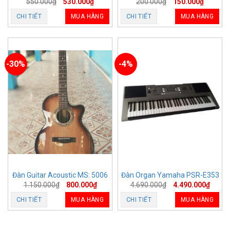
550.000
₫
530.000
₫
200.000
₫
150.000
₫
CHI TIẾT
MUA HÀNG
CHI TIẾT
MUA HÀNG
-30%
-4%
Đàn Guitar Acoustic MS: 5006
Đàn Organ Yamaha PSR-E353
1.150.000
₫
800.000
₫
4.690.000
₫
4.490.000
₫
CHI TIẾT
MUA HÀNG
CHI TIẾT
MUA HÀNG