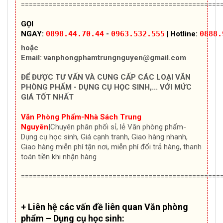
==================================================
GỌI
NGAY:
0898.44.70.44
-
0963.532.555
| Hotline:
0888.
hoặc
Email:
vanphongphamtrungnguyen@gmail.com
ĐỂ ĐƯỢC TƯ VẤN VÀ CUNG CẤP CÁC LOẠI VĂN
PHÒNG PHẨM - DỤNG CỤ HỌC SINH,... VỚI MỨC
GIÁ TỐT NHẤT
Văn Phòng Phẩm-Nhà Sách Trung
Nguyên
|Chuyên
phân phối sỉ, lẻ Văn phòng phẩm-
Dụng cụ học sinh, Giá cạnh tranh, Giao hàng nhanh,
Giao hàng miễn phí tận nơi, miễn phí đổi trả hàng, thanh
toán tiền khi nhận hàng
==================================================
+ Liên hệ các vấn đề liên quan Văn phòng
phẩm – Dụng cụ học sinh: