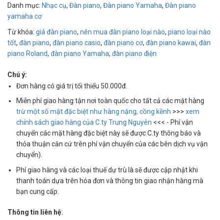
Danh mục:
Nhạc cụ
,
Đàn piano
,
Đàn piano Yamaha
,
Đàn piano
yamaha cơ
Từ khóa:
giá đàn piano
,
nên mua đàn piano loại nào
,
piano loại nào
tốt
,
đàn piano
,
đàn piano casio
,
đàn piano cơ
,
đàn piano kawai
,
đàn
piano Roland
,
đàn piano Yamaha
,
đàn piano điện
Chú ý:
Đơn hàng có giá trị tối thiểu 50.000đ.
Miễn phí giao hàng tận nơi toàn quốc cho tất cả các mặt hàng
trừ một số mặt đặc biệt như hàng nặng, cồng kềnh
>>>
xem
chính sách giao hàng của C.ty Trung Nguyên
<<< - Phí vận
chuyển các mặt hàng đặc biệt này sẽ được C.ty thông báo và
thỏa thuận căn cứ trên phí vận chuyển của các bên dịch vụ vận
chuyển).
Phí giao hàng và các loại thuế dự trù là sẽ được cập nhật khi
thanh toán dựa trên hóa đơn và thông tin giao nhận hàng mà
bạn cung cấp.
:
Thông tin liên hệ