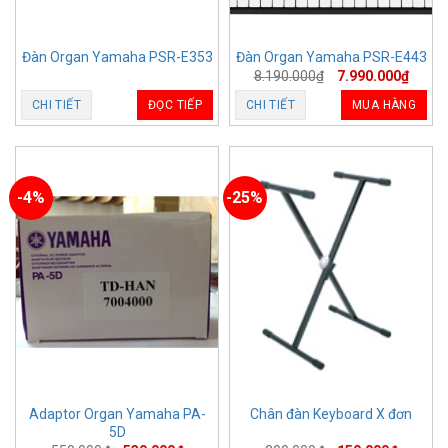
Đàn Organ Yamaha PSR-E353
Đàn Organ Yamaha PSR-E443
8.190.000
₫
7.990.000
₫
CHI TIẾT
ĐỌC TIẾP
CHI TIẾT
MUA HÀNG
-4%
-25%
Adaptor Organ Yamaha PA-
Chân đàn Keyboard X đơn
5D