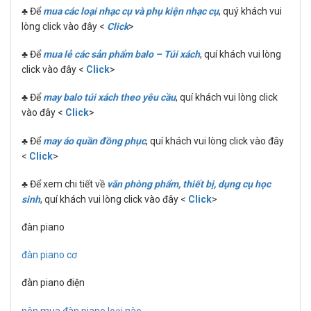
♣ Để
mua các loại nhạc cụ và phụ kiện nhạc cụ
, quý khách vui
lòng click vào đây <
Click
>
♣ Để
mua lẻ các sản phẩm balo – Túi xách
, quí khách vui lòng
click vào đây <
Click
>
♣ Để
may balo túi xách theo yêu cầu
, quí khách vui lòng click
vào đây <
Click
>
♣ Để
may áo quần đồng phục
, quí khách vui lòng click vào đây
<
Click
>
♣ Để xem chi tiết về
văn phòng phẩm, thiết bị, dụng cụ học
sinh
, quí khách vui lòng click vào đây <
Click
>
đàn piano
đàn piano cơ
đàn piano điện
nên mua đàn piano loại nào