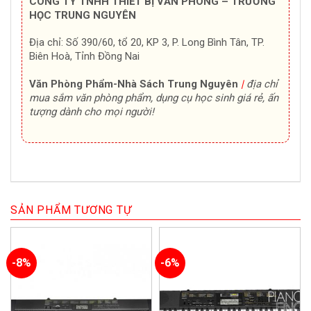
CÔNG TY TNHH THIẾT BỊ VĂN PHÒNG – TRƯỜNG
HỌC TRUNG NGUYÊN
Địa chỉ: Số 390/60, tổ 20, KP 3, P. Long Bình Tân, TP.
Biên Hoà, Tỉnh Đồng Nai
Văn Phòng Phẩm-Nhà Sách Trung Nguyên
|
địa chỉ
mua sắm văn phòng phẩm, dụng cụ học sinh giá rẻ, ấn
tượng dành cho mọi người!
SẢN PHẨM TƯƠNG TỰ
-8%
-6%