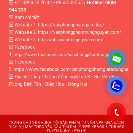
ĐT: 0898.44.70.44 - 0963532555 |
Hotline: 0888
944 333
Xem chi tiết:
Website 1:
https://vanphongphamgiare.top/
Website 2:
https://vanphongphamtrungnguyen.com/
Website 3:
https://nhasachtrungnguyen.com/
Facebook
1:
https://www.facebook.com/vanphongphamtrungnguyen
Facebook
2:
https://www.facebook.com/vanphongphamgiaredongnai
Địa chỉ:Cổng 11/Cao đẳng nghề số 8 - Bùi Văn Hòa -
P.Long Bình Tân - Biên Hòa - Đồng Nai
.
.
TRANG CHỦ
VỀ CHÚNG TÔI
SẢN PHẨM
TƯ VẤN VPP-NHÀ SÁCH
DỊCH VỤ MAY THEO YÊU CẦU
TÌM ĐẠI LÝ/NPP XBAGS & TNBAGS
TUYỂN DỤNG
LIÊN HỆ