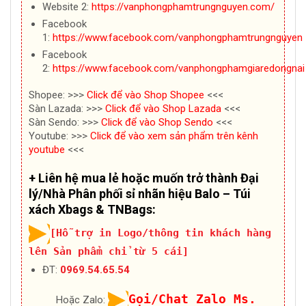
Website 2:
https://vanphongphamtrungnguyen.com/
Facebook
1:
https://www.facebook.com/vanphongphamtrungnguyen
Facebook
2:
https://www.facebook.com/vanphongphamgiaredongnai
Shopee: >>>
Click để vào Shop Shopee
<<<
Sàn Lazada: >>>
Click để vào Shop Lazada
<<<
Sàn Sendo: >>>
Click để vào Shop Sendo
<<<
Youtube: >>>
Click để vào xem sản phẩm trên kênh
youtube
<<<
+ Liên hệ mua lẻ hoặc muốn trở thành Đại
lý/Nhà Phân phối sỉ nhãn hiệu Balo – Túi
xách Xbags & TNBags:
[Hỗ trợ in Logo/thông tin khách hàng
lên Sản phẩm chỉ từ 5 cái]
ĐT:
0969.54.65.54
Gọi/Chat Zalo Ms.
Hoặc Zalo: