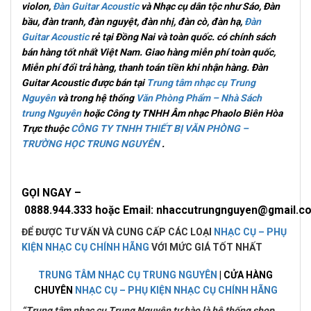
violon,
Đàn Guitar Acoustic
và Nhạc cụ dân tộc như Sáo, Đàn
bầu, đàn tranh, đàn nguyệt, đàn nhị, đàn cò, đàn hạ,
Đàn
Guitar Acoustic
rẻ tại Đồng Nai và toàn quốc.
có chính sách
bán hàng tốt nhất Việt Nam. Giao hàng miễn phí toàn quốc,
Miễn phí đổi trả hàng, thanh toán tiền khi nhận hàng
. Đàn
Guitar Acoustic được bán tại
Trung tâm nhạc cụ Trung
Nguyên
và trong hệ thống
Văn Phòng Phẩm – Nhà Sách
trung Nguyên
hoặc Công ty TNHH Âm nhạc Phaolo Biên Hòa
Trực thuộc
CÔNG TY TNHH THIẾT BỊ VĂN PHÒNG –
TRƯỜNG HỌC TRUNG NGUYÊN
.
GỌI NGAY –
0
888.944.333 hoặc Email: nhaccutrungnguyen@gmail
ĐỂ ĐƯỢC TƯ VẤN VÀ CUNG CẤP CÁC LOẠI
NHẠC CỤ – PHỤ
KIỆN NHẠC CỤ CHÍNH HÃNG
VỚI MỨC GIÁ TỐT NHẤT
TRUNG TÂM NHẠC CỤ TRUNG NGUYÊN
| CỬA HÀNG
CHUYÊN
NHẠC CỤ – PHỤ KIỆN NHẠC CỤ CHÍNH HÃNG
“Trung tâm nhạc cụ Trung Nguyên tự hào là hệ thống shop