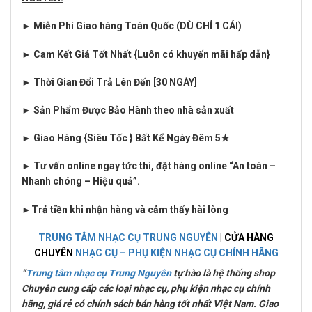
► Miễn Phí Giao hàng Toàn Quốc (DÙ CHỈ 1 CÁI)
► Cam Kết Giá Tốt Nhất {Luôn có khuyến mãi hấp dẫn}
► Thời Gian Đổi Trả Lên Đến [30 NGÀY]
► Sản Phẩm Được Bảo Hành theo nhà sản xuất
► Giao Hàng {Siêu Tốc } Bất Kể Ngày Đêm 5★
► Tư vấn online ngay tức thì, đặt hàng online “An toàn –
Nhanh chóng – Hiệu quả”.
►
Trả tiền khi nhận hàng và cảm thấy hài lòng
TRUNG TÂM NHẠC CỤ TRUNG NGUYÊN
| CỬA HÀNG
CHUYÊN
NHẠC CỤ – PHỤ KIỆN NHẠC CỤ CHÍNH HÃNG
“
Trung tâm nhạc cụ Trung Nguyên
tự hào là hệ thống shop
Chuyên cung cấp các loại nhạc cụ, phụ kiện nhạc cụ chính
hãng, giá rẻ có chính sách bán hàng tốt nhất Việt Nam. Giao