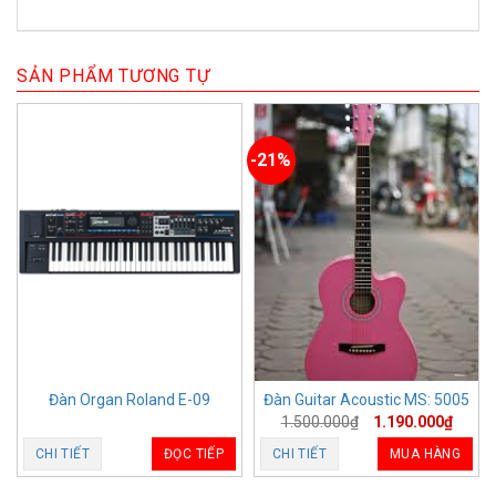
SẢN PHẨM TƯƠNG TỰ
-21%
Đàn Organ Roland E-09
Đàn Guitar Acoustic MS: 5005
1.500.000
₫
1.190.000
₫
CHI TIẾT
ĐỌC TIẾP
CHI TIẾT
MUA HÀNG