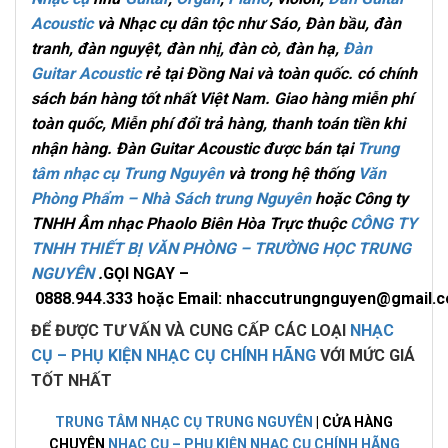
Acoustic
và Nhạc cụ dân tộc như Sáo, Đàn bầu, đàn
tranh, đàn nguyệt, đàn nhị, đàn cò, đàn hạ,
Đàn
Guitar Acoustic
rẻ tại Đồng Nai và toàn quốc.
có chính
sách bán hàng tốt nhất Việt Nam. Giao hàng miễn phí
toàn quốc, Miễn phí đổi trả hàng, thanh toán tiền khi
nhận hàng
. Đàn Guitar Acoustic được bán tại
Trung
tâm nhạc cụ Trung Nguyên
và trong hệ thống
Văn
Phòng Phẩm – Nhà Sách trung Nguyên
hoặc Công ty
TNHH Âm nhạc Phaolo Biên Hòa Trực thuộc
CÔNG TY
TNHH THIẾT BỊ VĂN PHÒNG – TRƯỜNG HỌC TRUNG
NGUYÊN
.
GỌI NGAY –
0
888.944.333 hoặc Email: nhaccutrungnguyen@gmai
ĐỂ ĐƯỢC TƯ VẤN VÀ CUNG CẤP CÁC LOẠI
NHẠC
CỤ – PHỤ KIỆN NHẠC CỤ CHÍNH HÃNG
VỚI MỨC GIÁ
TỐT NHẤT
TRUNG TÂM NHẠC CỤ TRUNG NGUYÊN
| CỬA HÀNG
CHUYÊN
NHẠC CỤ – PHỤ KIỆN NHẠC CỤ CHÍNH HÃNG