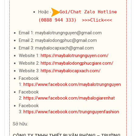
Hoặc
Goi/Chat Zalo Hotline
(0888 944 333) >>>Click<<<
Email 1: maybalotrungnguyen@gmail.com
Email 2: maybalodongphuc@gmail.com
Email 3: maybalocapxach@gmail.com
Website 1:
https://maybalotrungnguyen.com/
Website 2:
https://maybalodongphucgiare.com/
Website 3:
https://maybalocapxach.com/
Facebook
1:
https://www.facebook.com/maybalotrungnguyen
Facebook
2:
https://www.facebook.com/maybalogiarenhat
Facebook
3:
https://www.facebook.com/trungnguyenfashion
Sở hữu:
CÔNG TY TNHH THIẾT BỊ VĂN PHÒNG – TRƯỜNG