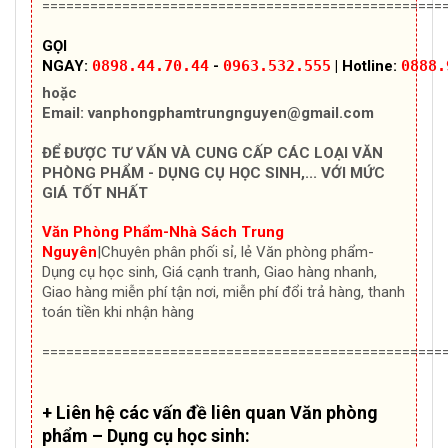
==================================================
GỌI
NGAY:
0898.44.70.44
-
0963.532.555
| Hotline:
0888.
hoặc
Email:
vanphongphamtrungnguyen@gmail.com
ĐỂ ĐƯỢC TƯ VẤN VÀ CUNG CẤP CÁC LOẠI VĂN
PHÒNG PHẨM - DỤNG CỤ HỌC SINH,... VỚI MỨC
GIÁ TỐT NHẤT
Văn Phòng Phẩm-Nhà Sách Trung
Nguyên
|Chuyên
phân phối sỉ, lẻ Văn phòng phẩm-
Dụng cụ học sinh, Giá cạnh tranh, Giao hàng nhanh,
Giao hàng miễn phí tận nơi, miễn phí đổi trả hàng, thanh
toán tiền khi nhận hàng
==================================================
+ Liên hệ các vấn đề liên quan Văn phòng
phẩm – Dụng cụ học sinh: