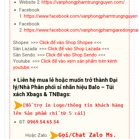
Website 2:
https://vanphongphamtrungnguyen.com/
Facebook
1:
https://www.facebook.com/vanphongphamtrungnguyen
Facebook
2:
https://www.facebook.com/vanphongphamgiaredongnai
Shopee: >>>
Click để vào Shop Shopee
<<<
Sàn Lazada: >>>
Click để vào Shop Lazada
<<<
Sàn Sendo: >>>
Click để vào Shop Sendo
<<<
Youtube: >>>
Click để vào xem sản phẩm trên kênh
youtube
<<<
+ Liên hệ mua lẻ hoặc muốn trở thành Đại
lý/Nhà Phân phối sỉ nhãn hiệu Balo – Túi
xách Xbags & TNBags:
[Hỗ trợ in Logo/thông tin khách hàng
lên Sản phẩm chỉ từ 5 cái]
ĐT:
0969.54.65.54
Gọi/Chat Zalo Ms.
Hoặc Zalo: