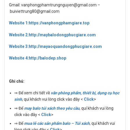
Gmail: vanphongphamtrungnguyen@gmail.com –
buiviettrung80@gmail.com
Website 1:https://vanphongphamgiare.top
Website 2:http://maybalodongphucgiare.com
Website 3:http://mayaoquandongphucgiare.com
Website 4:http://balodep.shop
Ghi chú:
⇒ Để xem chi tiết về
văn phòng phẩm, thiết bị, dụng cụ học
sinh
, quí khách vui lòng click vào đây <
Click
>
⇒ Để
may balo túi xách theo yêu cầu
, quí khách vui lòng
click vào đây <
Click
>
⇒ Để
mua lẻ các sản phẩm balo – Túi xách
, quí khách vui
lòng click vào đây <
Click
>