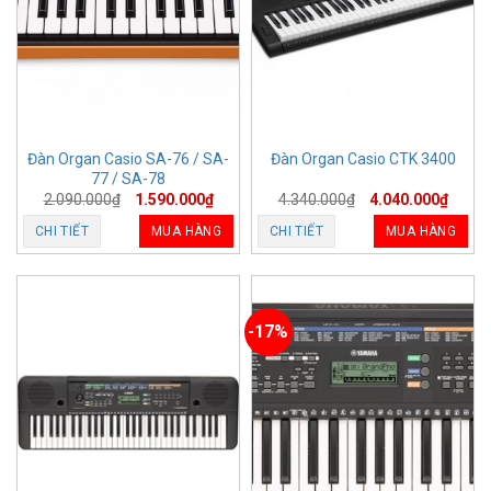
Đàn Organ Casio SA-76 / SA-
Đàn Organ Casio CTK 3400
77 / SA-78
2.090.000
₫
1.590.000
₫
4.340.000
₫
4.040.000
₫
CHI TIẾT
MUA HÀNG
CHI TIẾT
MUA HÀNG
-17%