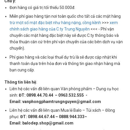
Chú ý:
Đơn hàng có giá trị tối thiểu 50.000đ.
Miễn phí giao hàng tận nơi toàn quốc cho tất cả các mặt hàng
trừ một số mặt đặc biệt như hàng nặng, cồng kềnh
>>>
xem
chính sách giao hàng của C.ty Trung Nguyên
<<< - Phí vận
chuyển các mặt hàng đặc biệt này sẽ được C.ty thông báo và
thỏa thuận căn cứ trên phí vận chuyển của các bên dịch vụ vận
chuyển).
Phí giao hàng và các loại thuế dự trù là sẽ được cập nhật khi
thanh toán dựa trên hóa đơn và thông tin giao nhận hàng mà
bạn cung cấp.
:
Thông tin liên hệ
Liên hệ các vấn đề liên quan Văn phòng phẩm – Dụng cụ học
sinh:
ĐT: 0898.44.70.44 – 0963.532.555 -
Email: vanphongphamtrungnguyen@gmail.com
Liên hệ các vấn đề liên quan Mua lẻ Balo – Túi xách – Đồng
phục:
ĐT: 0898.44.67.44 – 0888.944.333–
Email: balodep.shop@gmail.com