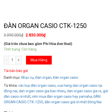
ĐÀN ORGAN CASIO CTK-1250
3.090.000
₫
2.830.000
₫
(Giá trên chưa bao gồm Phí Hóa đơn thuế)
Tình trạng: Còn hàng
ĐÀN ORGAN CASIO CTK-1250 số lượng
Mua Hàng
Tải bản báo giá
Danh mục:
Nhạc cụ
,
Đàn organ
,
Đàn organ casio
Từ khóa:
các loại đàn organ casio
,
cua hang dan organ casio tại
đồng nai
,
dan organ casio gia bao nhieu
,
dan organ casio gia re
,
giá
đàn casio rẻ nhất
,
nên mua đàn organ casio hay yamaha
,
ĐÀN
ORGAN CASIO CTK-1250
,
đàn organ casio giá rẻ nhất Đồng Nai