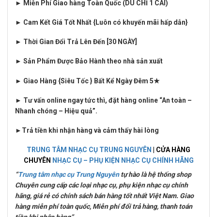
► Miễn Phí Giao hàng Toàn Quốc (DÙ CHỈ 1 CÁI)
► Cam Kết Giá Tốt Nhất {Luôn có khuyến mãi hấp dẫn}
► Thời Gian Đổi Trả Lên Đến [30 NGÀY]
► Sản Phẩm Được Bảo Hành theo nhà sản xuất
► Giao Hàng {Siêu Tốc } Bất Kể Ngày Đêm 5★
► Tư vấn online ngay tức thì, đặt hàng online “An toàn –
Nhanh chóng – Hiệu quả”.
►
Trả tiền khi nhận hàng và cảm thấy hài lòng
TRUNG TÂM NHẠC CỤ TRUNG NGUYÊN
| CỬA HÀNG
CHUYÊN
NHẠC CỤ – PHỤ KIỆN NHẠC CỤ CHÍNH HÃNG
“
Trung tâm nhạc cụ Trung Nguyên
tự hào là hệ thống shop
Chuyên cung cấp các loại nhạc cụ, phụ kiện nhạc cụ chính
hãng, giá rẻ có chính sách bán hàng tốt nhất Việt Nam. Giao
hàng miễn phí toàn quốc, Miễn phí đổi trả hàng, thanh toán