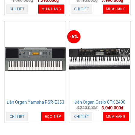
1.590.000
₫
1.390.000
₫
8.190.000
₫
7.990.000
₫
CHI TIẾT
MUA HÀNG
CHI TIẾT
MUA HÀNG
-6%
Đàn Organ Yamaha PSR-E353
Đàn Organ Casio CTK 2400
3.240.000
₫
3.040.000
₫
CHI TIẾT
ĐỌC TIẾP
CHI TIẾT
MUA HÀNG