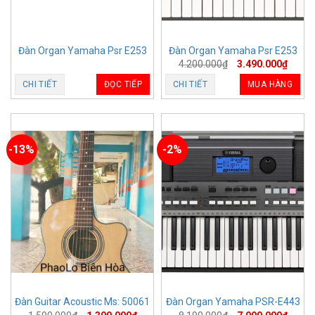
Đàn Organ Yamaha Psr E253
Đàn Organ Yamaha Psr E253
4.200.000
₫
3.490.000
₫
CHI TIẾT
ĐỌC TIẾP
CHI TIẾT
MUA HÀNG
-13%
-2%
Đàn Guitar Acoustic Ms: 50061
Đàn Organ Yamaha PSR-E443