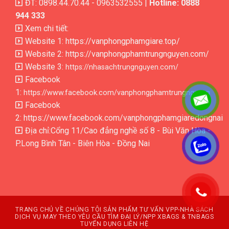
ĐT: 0898.44.70.44 - 0963532555 |
Hotline: 0888
944 333
Xem chi tiết:
Website 1:
https://vanphongphamgiare.top/
Website 2:
https://vanphongphamtrungnguyen.com/
Website 3:
https://nhasachtrungnguyen.com/
Facebook
1:
https://www.facebook.com/vanphongphamtrungnguyen
Facebook
2:
https://www.facebook.com/vanphongphamgiaredongnai
Địa chỉ:Cổng 11/Cao đẳng nghề số 8 - Bùi Văn Hòa -
P.Long Bình Tân - Biên Hòa - Đồng Nai
.
.
TRANG CHỦ
VỀ CHÚNG TÔI
SẢN PHẨM
TƯ VẤN VPP-NHÀ SÁCH
DỊCH VỤ MAY THEO YÊU CẦU
TÌM ĐẠI LÝ/NPP XBAGS & TNBAGS
TUYỂN DỤNG
LIÊN HỆ