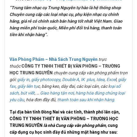
“Trung tâm nhạc cụ Trung Nguyên tự hào là hệ thống shop
Chuyên cung cấp các loại nhạc cụ, phụ kiện nhạc cụ chính
hãng, giá rẻ có chính sách bán hàng tốt nhất Việt Nam. Giao
hàng miễn phí toàn quốc, Miễn phí đổi trả hàng, thanh toán
tiền khi nhận hàng”.
Văn Phòng Phẩm – Nhà Sách Trung Nguyên
trực
thuộc
CÔNG TY TNHH THIẾT BỊ VĂN PHÒNG – TRƯỜNG
HỌC
TRUNG NGUYÊN
chuyên cung cấp văn phòng phẩm trọn
gói:
giấy in
,
giấy photocopy
,
Double A
,
IK plus
,
Idea
,
Exce
l,
giấy
fax
,
giấy liên tụ
c, băng keo, dây đai, các loại cân, các l
oại sổ
sách
,
bút viết
, …
Giao hàng tận nơi
,
hàng hóa đúng chủng loại
yêu cầu
, hóa đơn đầy đủ,
thanh toán sau khi nhận hàng.
Tại địa bàn tỉnh Đồng Nai và các tỉnh, thành phố lân cận,
CÔNG TY TNHH THIẾT BỊ VĂN PHÒNG – TRƯỜNG HỌC
TRUNG NGUYÊN
là nhà Cung cấp văn phòng phẩm,
cung
cấp dụng cụ học sinh đầy đủ những mặt hàng như sau: