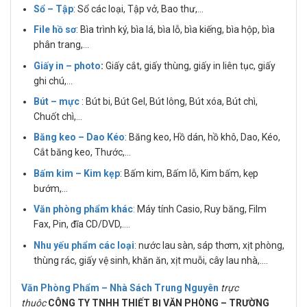
Sổ – Tập
: Sổ các loại, Tập vở, Bao thư,…
File hồ sơ
: Bìa trình ký, bìa lá, bìa lỗ, bìa kiếng, bìa hộp, bìa
phân trang,…
Giấy in – photo
:
Giấy cắt, giấy thùng, giấy in liên tục, giấy
ghi chú,…
Bút – mực
: Bút bi, Bút Gel, Bút lông, Bút xóa, Bút chì,
Chuốt chì,…
Băng keo – Dao Kéo
: Băng keo, Hồ dán, hồ khô, Dao, Kéo,
Cắt băng keo, Thước,…
Bấm kim – Kim kẹp
: Bấm kim, Bấm lỗ, Kim bấm, kẹp
bướm,…
Văn phòng phẩm khác
:
Máy tính Casio, Ruy băng, Film
Fax, Pin, đĩa CD/DVD,….
Nhu yếu phẩm các loại
: nước lau sàn, sáp thơm, xịt phòng,
thùng rác, giấy vệ sinh, khăn ăn, xịt muỗi, cây lau nhà,….
Văn Phòng Phẩm – Nhà Sách Trung Nguyên
trực
thuộc
CÔNG TY TNHH THIẾT BỊ VĂN PHÒNG – TRƯỜNG