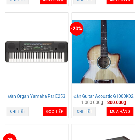
-20%
Đàn Organ Yamaha Psr E253
Đàn Guitar Acoustic G1000K02
1.000.000
₫
800.000
₫
CHI TIẾT
ĐỌC TIẾP
CHI TIẾT
MUA HÀNG