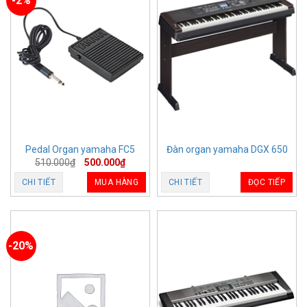
-2%
Pedal Organ yamaha FC5
Đàn organ yamaha DGX 650
510.000
₫
500.000
₫
CHI TIẾT
MUA HÀNG
CHI TIẾT
ĐỌC TIẾP
-20%