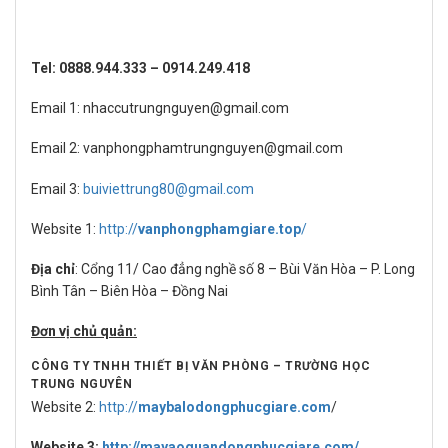
Tel: 0888.944.333 – 0914.249.418
Email 1: nhaccutrungnguyen@gmail.com
Email 2: vanphongphamtrungnguyen@gmail.com
Email 3:
buiviettrung80@gmail.com
Website 1:
http://
vanphongphamgiare.top
/
Địa chỉ
: Cổng 11/ Cao đẳng nghề số 8 – Bùi Văn Hòa – P. Long
Bình Tân – Biên Hòa – Đồng Nai
Đơn vị chủ quản:
CÔNG TY TNHH THIẾT BỊ VĂN PHÒNG – TRƯỜNG HỌC
TRUNG NGUYÊN
Website 2:
http://
maybalodongphucgiare.com
/
Website 3:
http://mayaoquandongphucgiare.com/