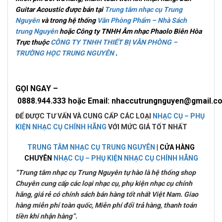
Guitar Acoustic được bán tại
Trung tâm nhạc cụ Trung
Nguyên
và trong hệ thống
Văn Phòng Phẩm – Nhà Sách
trung Nguyên
hoặc Công ty TNHH Âm nhạc Phaolo Biên Hòa
Trực thuộc
CÔNG TY TNHH THIẾT BỊ VĂN PHÒNG –
TRƯỜNG HỌC TRUNG NGUYÊN
.
GỌI NGAY –
0
888.944.333 hoặc Email: nhaccutrungnguyen@gmail
ĐỂ ĐƯỢC TƯ VẤN VÀ CUNG CẤP CÁC LOẠI
NHẠC CỤ – PHỤ
KIỆN NHẠC CỤ CHÍNH HÃNG
VỚI MỨC GIÁ TỐT NHẤT
TRUNG TÂM NHẠC CỤ TRUNG NGUYÊN
| CỬA HÀNG
CHUYÊN
NHẠC CỤ – PHỤ KIỆN NHẠC CỤ CHÍNH HÃNG
“Trung tâm nhạc cụ Trung Nguyên tự hào là hệ thống shop
Chuyên cung cấp các loại nhạc cụ, phụ kiện nhạc cụ chính
hãng, giá rẻ có chính sách bán hàng tốt nhất Việt Nam. Giao
hàng miễn phí toàn quốc, Miễn phí đổi trả hàng, thanh toán
tiền khi nhận hàng”.