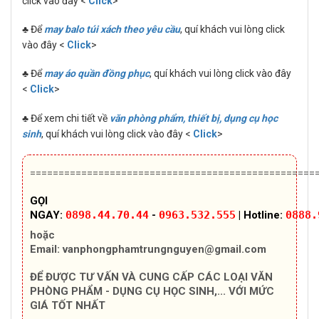
click vào đây <
Click
>
♣ Để
may balo túi xách theo yêu cầu
, quí khách vui lòng click
vào đây <
Click
>
♣ Để
may áo quần đồng phục
, quí khách vui lòng click vào đây
<
Click
>
♣ Để xem chi tiết về
văn phòng phẩm, thiết bị, dụng cụ học
sinh
, quí khách vui lòng click vào đây <
Click
>
==================================================
GỌI
NGAY:
0898.44.70.44
-
0963.532.555
| Hotline:
0888.
hoặc
Email:
vanphongphamtrungnguyen@gmail.com
ĐỂ ĐƯỢC TƯ VẤN VÀ CUNG CẤP CÁC LOẠI VĂN
PHÒNG PHẨM - DỤNG CỤ HỌC SINH,... VỚI MỨC
GIÁ TỐT NHẤT