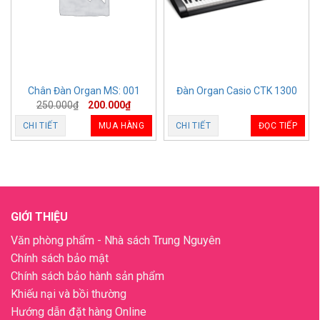
Chân Đàn Organ MS: 001
Đàn Organ Casio CTK 1300
250.000
₫
200.000
₫
CHI TIẾT
MUA HÀNG
CHI TIẾT
ĐỌC TIẾP
GIỚI THIỆU
Văn phòng phẩm - Nhà sách Trung Nguyên
Chính sách bảo mật
Chính sách bảo hành sản phẩm
Khiếu nại và bồi thường
Hướng dẫn đặt hàng Online