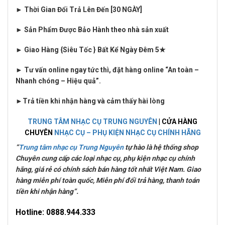
► Thời Gian Đổi Trả Lên Đến [30 NGÀY]
► Sản Phẩm Được Bảo Hành theo nhà sản xuất
► Giao Hàng {Siêu Tốc } Bất Kể Ngày Đêm 5★
► Tư vấn online ngay tức thì, đặt hàng online “An toàn –
Nhanh chóng – Hiệu quả”.
►
Trả tiền khi nhận hàng và cảm thấy hài lòng
TRUNG TÂM NHẠC CỤ TRUNG NGUYÊN
| CỬA HÀNG
CHUYÊN
NHẠC CỤ – PHỤ KIỆN NHẠC CỤ CHÍNH HÃNG
“
Trung tâm nhạc cụ Trung Nguyên
tự hào là hệ thống shop
Chuyên cung cấp các loại nhạc cụ, phụ kiện nhạc cụ chính
hãng, giá rẻ có chính sách bán hàng tốt nhất Việt Nam. Giao
hàng miễn phí toàn quốc, Miễn phí đổi trả hàng, thanh toán
tiền khi nhận hàng”.
Hotline: 0
888.944.333