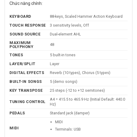
Chức năng chính:
KEYBOARD
88-keys, Scaled Hammer Action Keyboard
TOUCH RESPONSE
3 sensitivity levels, Off
SOUND SOURCE
Dual-element AHL
MAXIMUM
48
POLYPHONY
TONES
5 built-in tones
LAYER/SPLIT
Layer
DIGITAL EFFECTS
Reverb (10 types), Chorus (5 types)
BUILT-IN SONGS
5 (demo songs)
KEY TRANSPOSE
25 steps (-12 to +12 semitones)
A4 = 415.5 to 465.9 Hz (Initial Default: 440.0
TUNING CONTROL
Hz)
PEDALS
Standard jack (damper)
MIDI
MIDI
Terminals: USB