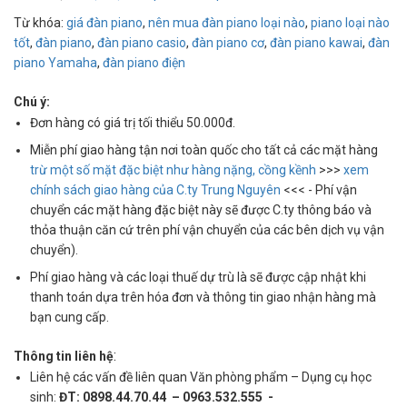
Từ khóa:
giá đàn piano
,
nên mua đàn piano loại nào
,
piano loại nào
tốt
,
đàn piano
,
đàn piano casio
,
đàn piano cơ
,
đàn piano kawai
,
đàn
piano Yamaha
,
đàn piano điện
Chú ý:
Đơn hàng có giá trị tối thiểu 50.000đ.
Miễn phí giao hàng tận nơi toàn quốc cho tất cả các mặt hàng
trừ một số mặt đặc biệt như hàng nặng, cồng kềnh
>>>
xem
chính sách giao hàng của C.ty Trung Nguyên
<<< - Phí vận
chuyển các mặt hàng đặc biệt này sẽ được C.ty thông báo và
thỏa thuận căn cứ trên phí vận chuyển của các bên dịch vụ vận
chuyển).
Phí giao hàng và các loại thuế dự trù là sẽ được cập nhật khi
thanh toán dựa trên hóa đơn và thông tin giao nhận hàng mà
bạn cung cấp.
:
Thông tin liên hệ
Liên hệ các vấn đề liên quan Văn phòng phẩm – Dụng cụ học
sinh:
ĐT: 0898.44.70.44 – 0963.532.555 -