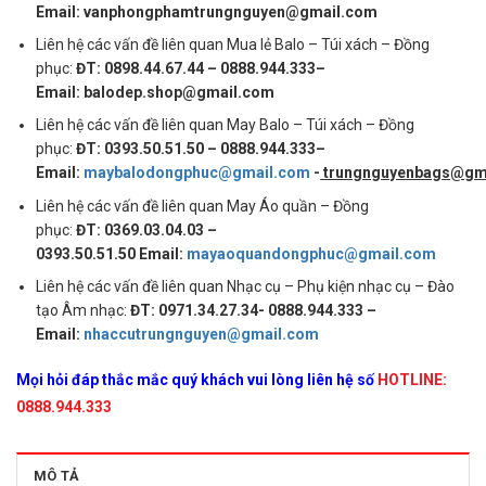
Email: vanphongphamtrungnguyen@gmail.com
Liên hệ các vấn đề liên quan Mua lẻ Balo – Túi xách – Đồng
phục:
ĐT: 0898.44.67.44 – 0888.944.333–
Email: balodep.shop@gmail.com
Liên hệ các vấn đề liên quan May Balo – Túi xách – Đồng
phục:
ĐT: 0393.50.51.50 – 0888.944.333–
Email:
maybalodongphuc@gmail.com
-
trungnguyenbags@gm
Liên hệ các vấn đề liên quan May Áo quần – Đồng
phục:
ĐT: 0369.03.04.03 –
0393.50.51.50 Email:
mayaoquandongphuc@gmail.com
Liên hệ các vấn đề liên quan Nhạc cụ – Phụ kiện nhạc cụ – Đào
tạo Âm nhạc:
ĐT: 0971.34.27.34- 0888.944.333 –
Email:
nhaccutrungnguyen@gmail.com
Mọi hỏi đáp thắc mắc quý khách vui lòng liên hệ số
HOTLINE:
0888.944.333
MÔ TẢ