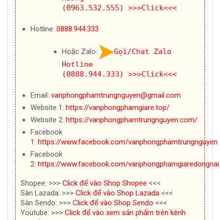
(0963.532.555)
>>>Click<<<
Hotline:
0888.944.333
Hoặc Zalo:
Gọi/Chat Zalo
Hotline
(0888.944.333)
>>>Click<<<
Email:
vanphongphamtrungnguyen@gmail.com
Website 1:
https://vanphongphamgiare.top/
Website 2:
https://vanphongphamtrungnguyen.com/
Facebook
1:
https://www.facebook.com/vanphongphamtrungnguyen
Facebook
2:
https://www.facebook.com/vanphongphamgiaredongnai
Shopee: >>>
Click để vào Shop Shopee
<<<
Sàn Lazada: >>>
Click để vào Shop Lazada
<<<
Sàn Sendo: >>>
Click để vào Shop Sendo
<<<
Youtube: >>>
Click để vào xem sản phẩm trên kênh