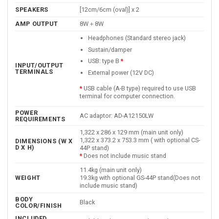
SPEAKERS
[12cm/6cm (oval)] x 2
AMP OUTPUT
8W＋8W
Headphones (Standard stereo jack)
Sustain/damper
USB: type B
*
INPUT/OUTPUT
TERMINALS
External power (12V DC)
*
USB cable (A-B type) required to use USB
terminal for computer connection.
POWER
AC adaptor: AD-A12150LW
REQUIREMENTS
1,322 x 286 x 129 mm (main unit only)
1,322 x 373.2 x 753.3 mm ( with optional CS-
DIMENSIONS (W X
D X H)
44P stand)
*
Does not include music stand
11.4kg (main unit only)
WEIGHT
19.3kg with optional GS-44P stand(Does not
include music stand)
BODY
Black
COLOR/FINISH
INCLUDED