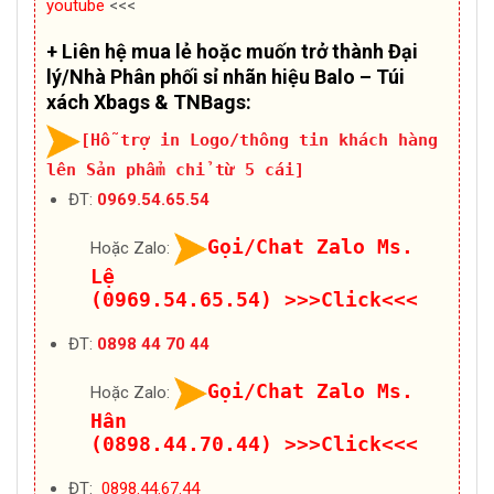
youtube
<<<
+ Liên hệ mua lẻ hoặc muốn trở thành Đại
lý/Nhà Phân phối sỉ nhãn hiệu Balo – Túi
xách Xbags & TNBags:
[Hỗ trợ in Logo/thông tin khách hàng
lên Sản phẩm chỉ từ 5 cái]
ĐT:
0969.54.65.54
Gọi/Chat Zalo Ms.
Hoặc Zalo:
Lệ
(0969.54.65.54)
>>>Click<<<
ĐT:
0898 44 70 44
Gọi/Chat Zalo Ms.
Hoặc Zalo:
Hân
(0898.44.70.44)
>>>Click<<<
ĐT:
0898.44.67.44