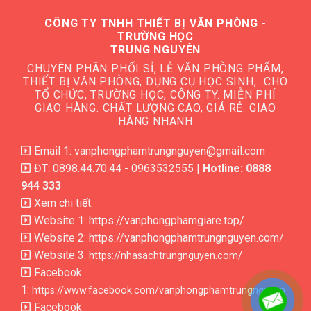
CÔNG TY TNHH THIẾT BỊ VĂN PHÒNG -
TRƯỜNG HỌC
TRUNG NGUYÊN
CHUYÊN PHÂN PHỐI SỈ, LẺ VĂN PHÒNG PHẨM,
THIẾT BỊ VĂN PHÒNG, DỤNG CỤ HỌC SINH,…CHO
TỔ CHỨC, TRƯỜNG HỌC, CÔNG TY. MIỄN PHÍ
GIAO HÀNG. CHẤT LƯỢNG CAO, GIÁ RẺ. GIAO
HÀNG NHANH
Email 1: vanphongphamtrungnguyen@gmail.com
ĐT: 0898.44.70.44 - 0963532555 |
Hotline: 0888
944 333
Xem chi tiết:
Website 1:
https://vanphongphamgiare.top/
Website 2:
https://vanphongphamtrungnguyen.com/
Website 3:
https://nhasachtrungnguyen.com/
Facebook
1:
https://www.facebook.com/vanphongphamtrungnguyen
Facebook