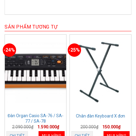
SẢN PHẨM TƯƠNG TỰ
-24%
-25%
Đàn Organ Casio SA-76 / SA-
Chân đàn Keyboard X đơn
77 / SA-78
2.090.000
₫
1.590.000
₫
200.000
₫
150.000
₫
CHI TIẾT
MUA HÀNG
CHI TIẾT
MUA HÀNG