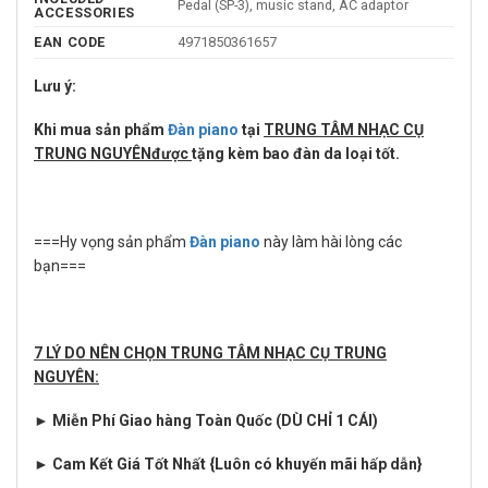
Pedal (SP-3), music stand, AC adaptor
ACCESSORIES
EAN CODE
4971850361657
Lưu ý:
Khi mua sản phẩm
Đàn piano
tại
TRUNG TÂM NHẠC CỤ
TRUNG NGUYÊNđược
tặng kèm bao đàn da loại tốt.
===Hy vọng sản phẩm
Đàn piano
này làm hài lòng các
bạn===
7 LÝ DO NÊN CHỌN TRUNG TÂM NHẠC CỤ TRUNG
NGUYÊN:
► Miễn Phí Giao hàng Toàn Quốc (DÙ CHỈ 1 CÁI)
► Cam Kết Giá Tốt Nhất {Luôn có khuyến mãi hấp dẫn}