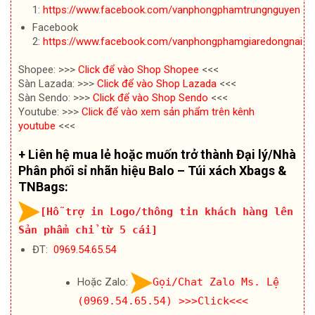
1:
https://www.facebook.com/vanphongphamtrungnguyen
Facebook
2:
https://www.facebook.com/vanphongphamgiaredongnai
Shopee: >>>
Click để vào Shop Shopee
<<<
Sàn Lazada: >>>
Click để vào Shop Lazada
<<<
Sàn Sendo: >>>
Click để vào Shop Sendo
<<<
Youtube: >>>
Click để vào xem sản phẩm trên kênh
youtube
<<<
+ Liên hệ mua lẻ hoặc muốn trở thành Đại lý/Nhà
Phân phối sỉ nhãn hiệu Balo – Túi xách Xbags &
TNBags:
[Hỗ trợ in Logo/thông tin khách hàng lên
Sản phẩm chỉ từ 5 cái]
ĐT:
0969.54.65.54
Hoặc Zalo:
Gọi/Chat Zalo Ms. Lệ
(0969.54.65.54)
>>>Click<<<