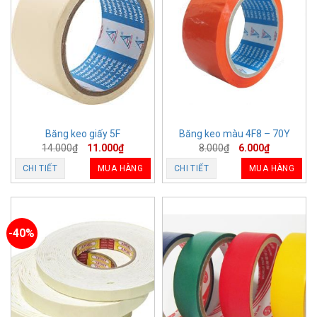
Băng keo giấy 5F
Băng keo màu 4F8 – 70Y
14.000
₫
11.000
₫
8.000
₫
6.000
₫
CHI TIẾT
MUA HÀNG
CHI TIẾT
MUA HÀNG
-40%