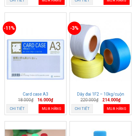
CHI TIẾT
MUA HÀNG
CHI TIẾT
MUA HÀNG
-11%
-3%
Card case A3
Dây đai 1F2 – 10kg/cuộn
18.000
₫
16.000
₫
220.000
₫
214.000
₫
CHI TIẾT
MUA HÀNG
CHI TIẾT
MUA HÀNG