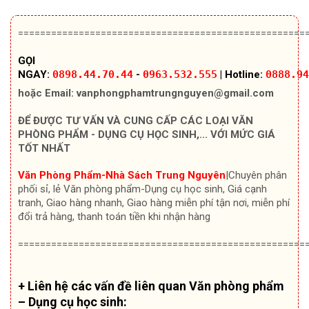
====================================================
GỌI
NGAY:
0898.44.70.44
-
0963.532.555
|
Hotline:
0888.94
hoặc Email:
vanphongphamtrungnguyen@gmail.com
ĐỂ ĐƯỢC TƯ VẤN VÀ CUNG CẤP CÁC LOẠI VĂN
PHÒNG PHẨM - DỤNG CỤ HỌC SINH,... VỚI MỨC GIÁ
TỐT NHẤT
Văn Phòng Phẩm-Nhà Sách Trung Nguyên
|Chuyên
phân
phối sỉ, lẻ Văn phòng phẩm-Dụng cụ học sinh, Giá cạnh
tranh, Giao hàng nhanh, Giao hàng miễn phí tận nơi, miễn phí
đổi trả hàng, thanh toán tiền khi nhận hàng
====================================================
+ Liên hệ các vấn đề liên quan Văn phòng phẩm
– Dụng cụ học sinh: