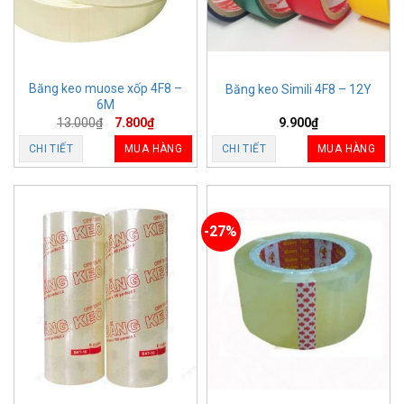
Băng keo muose xốp 4F8 –
Băng keo Simili 4F8 – 12Y
6M
13.000
₫
7.800
₫
9.900
₫
CHI TIẾT
MUA HÀNG
CHI TIẾT
MUA HÀNG
-27%