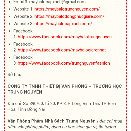
Email 3: maybalocapxach@gmail.com
Website 1:
https://maybalotrungnguyen.com/
Website 2:
https://maybalodongphucgiare.com/
Website 3:
https://maybalocapxach.com/
Facebook
1:
https://www.facebook.com/maybalotrungnguyen
Facebook
2:
https://www.facebook.com/maybalogiarenhat
Facebook
3:
https://www.facebook.com/trungnguyenfashion
Sở hữu:
CÔNG TY TNHH THIẾT BỊ VĂN PHÒNG – TRƯỜNG HỌC
TRUNG NGUYÊN
Địa chỉ: Số 390/60, tổ 20, KP 3, P. Long Bình Tân, TP. Biên
Hoà, Tỉnh Đồng Nai
Văn Phòng Phẩm-Nhà Sách Trung Nguyên
|
địa chỉ mua
sắm văn phòng phẩm, dụng cụ học sinh giá rẻ, ấn tượng