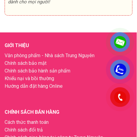
dành cho mọi người!
GIỚI THIỆU
Văn phòng phẩm - Nhà sách Trung Nguyên
Chính sách bảo mật
.
Chính sách bảo hành sản phẩm
Khiếu nại và bồi thường
Hướng dẫn đặt hàng Online
.
CHÍNH SÁCH BÁN HÀNG
Cách thức thanh toán
Chính sách đổi trả