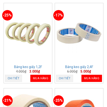
-25%
-17%
Băng keo giấy 1,2F
Băng keo giấy 2,4F
4.000
₫
3.000
₫
6.000
₫
5.000
₫
CHI TIẾT
MUA HÀNG
CHI TIẾT
MUA HÀNG
-21%
-25%