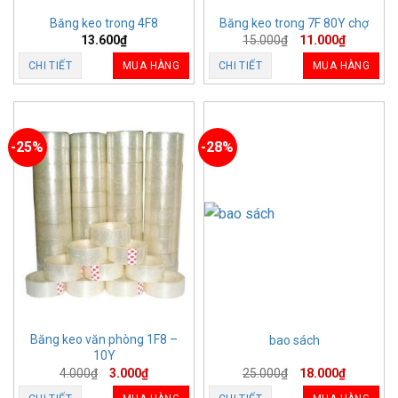
Băng keo trong 4F8
Băng keo trong 7F 80Y chợ
13.600
₫
15.000
₫
11.000
₫
CHI TIẾT
MUA HÀNG
CHI TIẾT
MUA HÀNG
-25%
-28%
Băng keo văn phòng 1F8 –
bao sách
10Y
4.000
₫
3.000
₫
25.000
₫
18.000
₫