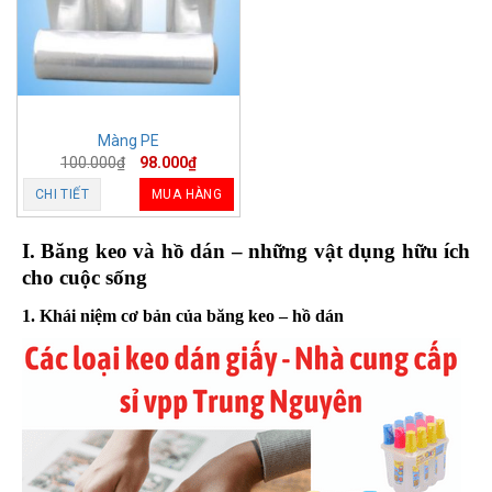
Màng PE
100.000
₫
98.000
₫
CHI TIẾT
MUA HÀNG
I. Băng keo và hồ dán – những vật dụng hữu ích
cho cuộc sống
1. Khái niệm cơ bản của băng keo – hồ dán