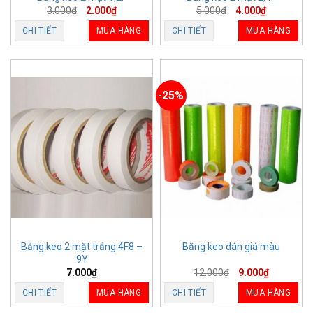
3.000
₫
2.000
₫
5.000
₫
4.000
₫
CHI TIẾT
MUA HÀNG
CHI TIẾT
MUA HÀNG
-25%
Băng keo 2 mặt trắng 4F8 –
Băng keo dán giá màu
9Y
7.000
₫
12.000
₫
9.000
₫
CHI TIẾT
MUA HÀNG
CHI TIẾT
MUA HÀNG