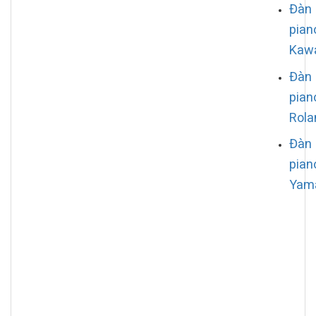
Đàn
pian
Kaw
Đàn
pian
Rola
Đàn
pian
Yam