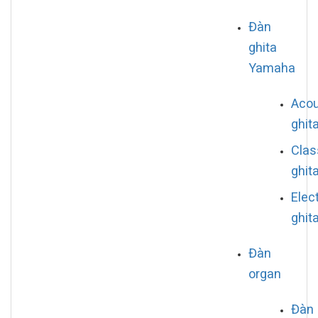
Đàn
ghita
Yamaha
Acou
ghit
Clas
ghit
Elect
ghit
Đàn
organ
Đàn