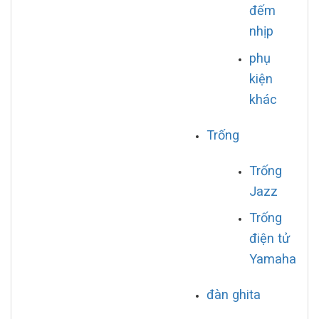
đếm
nhịp
phụ
kiện
khác
Trống
Trống
Jazz
Trống
điện tử
Yamaha
đàn ghita