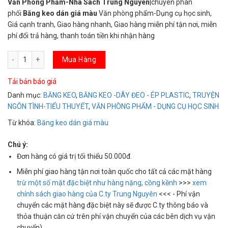
Văn Phòng Phẩm-Nhà Sách Trung Nguyên
|chuyên
phân
phối
Băng keo dán giá màu
Văn phòng phẩm-Dụng cụ học sinh,
Giá cạnh tranh, Giao hàng nhanh, Giao hàng miễn phí tận nơi, miễn
phí đổi trả hàng, thanh toán tiền khi nhận hàng
Băng keo dán giá màu số lượng
Mua Hàng
Tải bản báo giá
Danh mục:
BĂNG KEO
,
BĂNG KEO -DÂY ĐEO - ÉP PLASTIC
,
TRUYỆN
NGÔN TÌNH-TIỂU THUYẾT
,
VĂN PHÒNG PHẨM - DỤNG CỤ HỌC SINH
Từ khóa:
Băng keo dán giá màu
Chú ý:
Đơn hàng có giá trị tối thiểu 50.000đ.
Miễn phí giao hàng tận nơi toàn quốc cho tất cả các mặt hàng
trừ một số mặt đặc biệt như hàng nặng, cồng kềnh
>>>
xem
chính sách giao hàng của C.ty Trung Nguyên
<<< - Phí vận
chuyển các mặt hàng đặc biệt này sẽ được C.ty thông báo và
thỏa thuận căn cứ trên phí vận chuyển của các bên dịch vụ vận
chuyển).