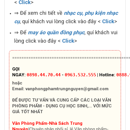
<
Click
>
⇒ Để xem chi tiết về
nhạc cụ, phụ kiện nhạc
cụ
, quí khách vui lòng click vào đây <
Click
>
⇒ Để
may áo quần đồng phục
, quí khách vui
lòng click vào đây <
Click
>
==================================================
GỌI
NGAY:
0898.44.70.44
-
0963.532.555
| Hotline:
0888.
hoặc
Email:
vanphongphamtrungnguyen@gmail.com
ĐỂ ĐƯỢC TƯ VẤN VÀ CUNG CẤP CÁC LOẠI VĂN
PHÒNG PHẨM - DỤNG CỤ HỌC SINH,... VỚI MỨC
GIÁ TỐT NHẤT
Văn Phòng Phẩm-Nhà Sách Trung
Nguyên
|Chuyên
phân phối sỉ, lẻ Văn phòng phẩm-