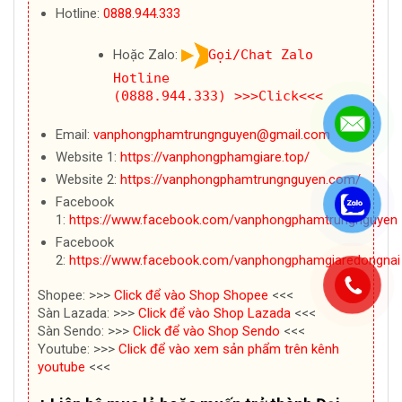
Hotline:
0888.944.333
Hoặc Zalo:
Gọi/Chat Zalo
Hotline
(0888.944.333)
>>>Click<<<
Email:
vanphongphamtrungnguyen@gmail.com
Website 1:
https://vanphongphamgiare.top/
Website 2:
https://vanphongphamtrungnguyen.com/
Facebook
.
1:
https://www.facebook.com/vanphongphamtrungnguyen
Facebook
2:
https://www.facebook.com/vanphongphamgiaredongnai
.
Shopee: >>>
Click để vào Shop Shopee
<<<
Sàn Lazada: >>>
Click để vào Shop Lazada
<<<
Sàn Sendo: >>>
Click để vào Shop Sendo
<<<
Youtube: >>>
Click để vào xem sản phẩm trên kênh
youtube
<<<