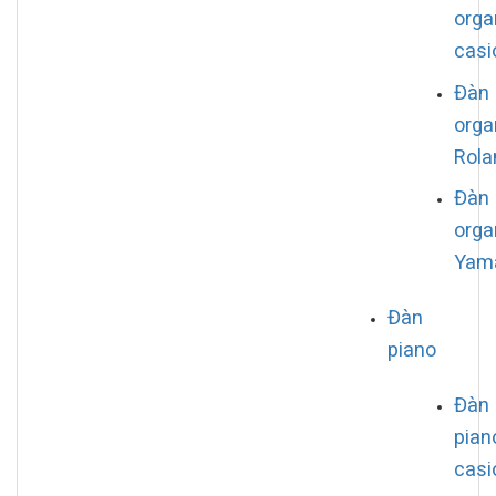
orga
casi
Đàn
orga
Rola
Đàn
orga
Yam
Đàn
piano
Đàn
pian
casi