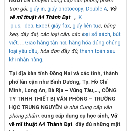
NGUYÊN
chuyên cung cấp văn phòng phẩm
trọn gói:
giấy in
,
giấy photocopy
,
Double A
,
Vở
vẽ mĩ thuật A4 Thành Đạt
,
IK
plus
,
Idea
,
Exce
l,
giấy fax
,
giấy liên tụ
c, băng
keo, dây đai, các loại cân, các l
oại sổ sách
,
bút
viết
, …
Giao hàng tận nơi
,
hàng hóa đúng chủng
loại yêu cầu
, hóa đơn đầy đủ,
thanh toán sau
khi nhận hàng.
Tại địa bàn tỉnh Đồng Nai và các tỉnh, thành
phố lân cận
như Bình Dương, Tp. Hồ Chí
Mình, Long An, Bà Rịa – Vũng Tàu,…
, CÔNG
TY TNHH THIẾT BỊ VĂN PHÒNG – TRƯỜNG
HỌC TRUNG NGUYÊN
là nhà Cung cấp văn
phòng phẩm,
cung cấp dụng cụ học sinh,
Vở
vẽ mĩ thuật A4 Thành Đạt
đầy đủ những mặt