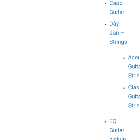
Capo
Guitar
Dây
đàn –
Strings
Acou
Guit
Stri
Clas
Guit
Stri
EQ
Guitar
pickup