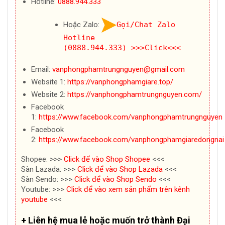
Hotline:
0888.944.333
Hoặc Zalo:
Gọi/Chat Zalo
Hotline
(0888.944.333)
>>>Click<<<
Email:
vanphongphamtrungnguyen@gmail.com
Website 1:
https://vanphongphamgiare.top/
Website 2:
https://vanphongphamtrungnguyen.com/
Facebook
1:
https://www.facebook.com/vanphongphamtrungnguyen
Facebook
2:
https://www.facebook.com/vanphongphamgiaredongnai
Shopee: >>>
Click để vào Shop Shopee
<<<
Sàn Lazada: >>>
Click để vào Shop Lazada
<<<
Sàn Sendo: >>>
Click để vào Shop Sendo
<<<
Youtube: >>>
Click để vào xem sản phẩm trên kênh
youtube
<<<
+ Liên hệ mua lẻ hoặc muốn trở thành Đại