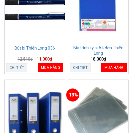
Bìa trình ký si A4 đơn Thiên
Bút bi Thiên Long 036
Long
12.510
₫
11.000
₫
18.000
₫
CHI TIẾT
MUA HÀNG
CHI TIẾT
MUA HÀNG
-13%