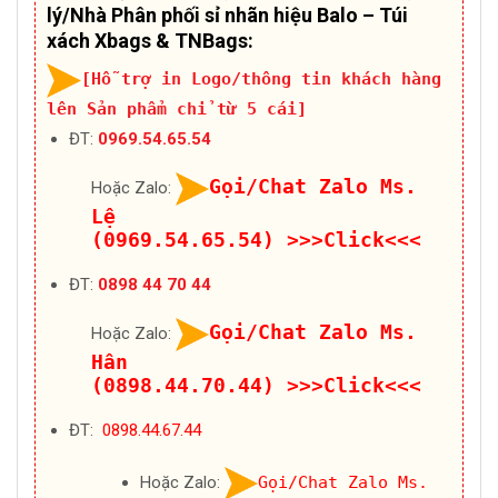
lý/Nhà Phân phối sỉ nhãn hiệu Balo – Túi
xách Xbags & TNBags:
[Hỗ trợ in Logo/thông tin khách hàng
lên Sản phẩm chỉ từ 5 cái]
ĐT:
0969.54.65.54
Gọi/Chat Zalo Ms.
Hoặc Zalo:
Lệ
(0969.54.65.54)
>>>Click<<<
ĐT:
0898 44 70 44
Gọi/Chat Zalo Ms.
Hoặc Zalo:
Hân
(0898.44.70.44)
>>>Click<<<
ĐT:
0898.44.67.44
Hoặc Zalo:
Gọi/Chat Zalo Ms.