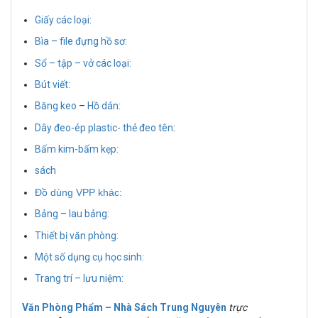
Giấy các loại:
Bìa – file đựng hồ sơ:
Sổ – tập – vở các loại
:
Bút viết:
Băng keo
–
Hồ dán:
Dây đeo-ép plastic- thẻ đeo tên
:
Bấm kim-bấm kẹp:
sách
Đồ dùng VPP khác:
Bảng – lau bảng:
Thiết bị văn phòng:
Một số dụng cụ học sinh:
Trang trí – lưu niệm:
Văn Phòng Phẩm – Nhà Sách Trung Nguyên
trực