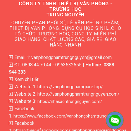
CÔNG TY TNHH THIẾT BỊ VĂN PHÒNG -
TRƯỜNG HỌC
TRUNG NGUYÊN
CHUYÊN PHÂN PHỐI SỈ, LẺ VĂN PHÒNG PHẨM,
THIẾT BỊ VĂN PHÒNG, DỤNG CỤ HỌC SINH,…CHO
TỔ CHỨC, TRƯỜNG HỌC, CÔNG TY. MIỄN PHÍ
GIAO HÀNG. CHẤT LƯỢNG CAO, GIÁ RẺ. GIAO
HÀNG NHANH
Email 1: vanphongphamtrungnguyen@gmail.com
ĐT: 0898.44.70.44 - 0963532555 |
Hotline: 0888
944 333
Xem chi tiết:
Website 1:
https://vanphongphamgiare.top/
Website 2:
https://vanphongphamtrungnguyen.com/
Website 3:
https://nhasachtrungnguyen.com/
Facebook
1:
https://www.facebook.com/vanphongphamtrungnguyen
Facebook
2:
https://www.facebook.com/vanphongphamgiaredongnai