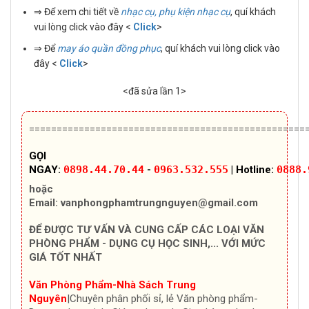
⇒ Để xem chi tiết về
nhạc cụ, phụ kiện nhạc cụ
, quí khách
vui lòng click vào đây <
Click
>
⇒ Để
may áo quần đồng phục
, quí khách vui lòng click vào
đây <
Click
>
<đã sửa lần 1>
==================================================
GỌI
NGAY:
0898.44.70.44
-
0963.532.555
| Hotline:
0888.
hoặc
Email:
vanphongphamtrungnguyen@gmail.com
ĐỂ ĐƯỢC TƯ VẤN VÀ CUNG CẤP CÁC LOẠI VĂN
PHÒNG PHẨM - DỤNG CỤ HỌC SINH,... VỚI MỨC
GIÁ TỐT NHẤT
Văn Phòng Phẩm-Nhà Sách Trung
Nguyên
|Chuyên
phân phối sỉ, lẻ Văn phòng phẩm-