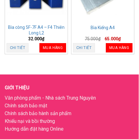
Bìa còng 5F-7F A4 – F4 Thiên
Bìa Kiếng A4
Long L2
32.000
₫
75.000
₫
65.000
₫
CHI TIẾT
MUA HÀNG
CHI TIẾT
MUA HÀNG
GIỚI THIỆU
Văn phòng phẩm - Nhà sách Trung Nguyên
Chính sách bảo mật
Chính sách bảo hành sản phẩm
Khiếu nại và bồi thường
Hướng dẫn đặt hàng Online