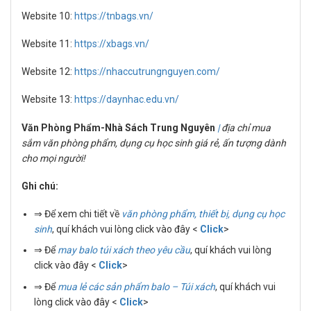
Website 10:
https://tnbags.vn/
Website 11:
https://xbags.vn/
Website 12:
https://nhaccutrungnguyen.com/
Website 13:
https://daynhac.edu.vn/
Văn Phòng Phẩm-Nhà Sách Trung Nguyên
|
địa chỉ mua
sắm văn phòng phẩm, dụng cụ học sinh giá rẻ, ấn tượng dành
cho mọi người!
Ghi chú:
⇒ Để xem chi tiết về
văn phòng phẩm, thiết bị, dụng cụ học
sinh
, quí khách vui lòng click vào đây <
Click
>
⇒ Để
may balo túi xách theo yêu cầu
, quí khách vui lòng
click vào đây <
Click
>
⇒ Để
mua lẻ các sản phẩm balo – Túi xách
, quí khách vui
lòng click vào đây <
Click
>