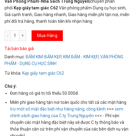
Văn Phòng Phẩm-Nhà Sách Trung Nguyên
|chuyên
phân
phối
Kẹp giấy tam giác C62
Văn phòng phẩm-Dụng cụ học sinh,
Giá cạnh tranh, Giao hàng nhanh, Giao hàng miễn phí tận nơi, miễn
phí đổi trả hàng, thanh toán tiền khi nhận hàng
Kẹp giấy tam giác C62 số lượng
Mua Hàng
Tải bản báo giá
Danh mục:
BẤM KIM-BẤM KẸP
,
KIM BẤM - KIM KẸP
,
VĂN PHÒNG
PHẨM - DỤNG CỤ HỌC SINH
Từ khóa:
Kẹp giấy tam giác C62
Chú ý:
Đơn hàng có giá trị tối thiểu 50.000đ.
Miễn phí giao hàng tận nơi toàn quốc cho tất cả các mặt hàng
trừ một số mặt đặc biệt như hàng nặng, cồng kềnh
>>>
xem
chính sách giao hàng của C.ty Trung Nguyên
<<< - Phí vận
chuyển các mặt hàng đặc biệt này sẽ được C.ty thông báo và
thỏa thuận căn cứ trên phí vận chuyển của các bên dịch vụ vận
chuyển).