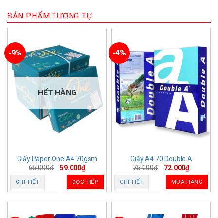
SẢN PHẨM TƯƠNG TỰ
-9%
-4%
HẾT HÀNG
Giấy Paper One A4 70gsm
Giấy A4 70 Double A
65.000
₫
59.000
₫
75.000
₫
72.000
₫
CHI TIẾT
ĐỌC TIẾP
CHI TIẾT
MUA HÀNG