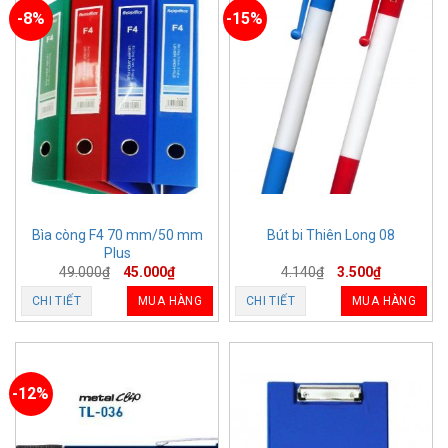
-8%
-15%
Bìa còng F4 70 mm/50 mm
Bút bi Thiên Long 08
Plus
49.000
₫
45.000
₫
4.140
₫
3.500
₫
CHI TIẾT
MUA HÀNG
CHI TIẾT
MUA HÀNG
-12%