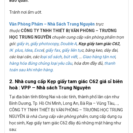
Bảo quản:
Tránh nơi ẩm ướt.
Văn Phòng Phẩm – Nhà Sách Trung Nguyên
trực
thuộc
CÔNG TY TNHH THIẾT BỊ VĂN PHÒNG – TRƯỜNG
HỌC TRUNG NGUYÊN
chuyên cung cấp văn phòng phẩm trọn
gói:
giấy in
,
giấy photocopy
,
Double A
,
Kẹp giấy tam giác C62
,
IK plus
,
Idea
,
Exce
l,
giấy fax
,
giấy liên tụ
c, băng keo, dây đai,
các loại cân, các l
oại sổ sách
,
bút viết
, …
Giao hàng tận nơi
,
hàng hóa đúng chủng loại yêu cầu
, hóa đơn đầy đủ,
thanh
toán sau khi nhận hàng.
2. Nhà cung cấp
Kẹp giấy tam giác C62
giá sỉ biên
hoà : VPP – Nhà sách Trung Nguyên
Tại địa bàn tỉnh Đồng Nai và các tỉnh, thành phố lân cận như
Bình Dương, Tp. Hồ Chí Mình, Long An, Bà Rịa – Vũng Tàu,…,
CÔNG TY TNHH THIẾT BỊ VĂN PHÒNG – TRƯỜNG HỌC TRUNG
NGUYÊN
là nhà Cung cấp văn phòng phẩm,
cung cấp dụng cụ
học sinh, Kẹp giấy tam giác C62
đầy đủ những mặt hàng như
sau: